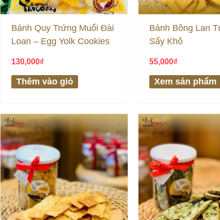
Bánh Quy Trứng Muối Đài
Bánh Bông Lan T
Loan – Egg Yolk Cookies
Sấy Khô
130,000
₫
55,000
₫
Thêm vào giỏ
Xem sản phẩm