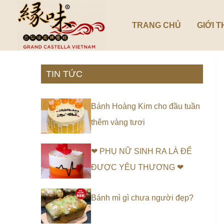
Nhảy
tới
TRANG CHỦ
GIỚI T
nội
dung
TIN TỨC
Bánh Hoàng Kim cho đầu tuần
thêm vàng tươi
❤ PHỤ NỮ SINH RA LÀ ĐỂ
ĐƯỢC YÊU THƯƠNG ❤
Bánh mì gì chưa người đẹp?