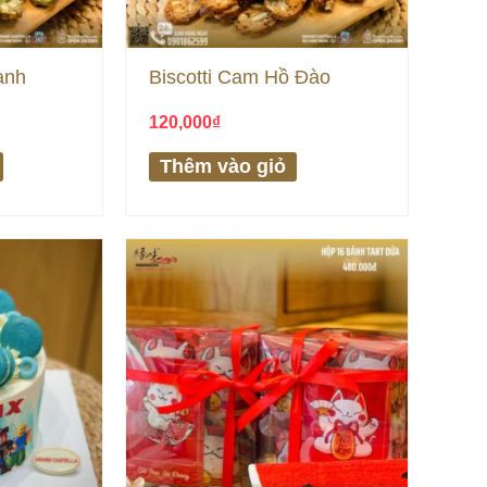
anh
Biscotti Cam Hồ Đào
120,000
₫
Thêm vào giỏ