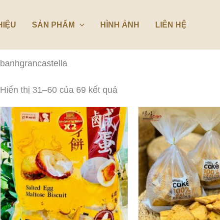
Đã
sắp
xếp
HIỆU
SẢN PHẨM
HÌNH ẢNH
LIÊN HỆ
theo
mới
nhất
banhgrancastella
Hiển thị 31–60 của 69 kết quả