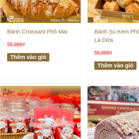
Bánh Croissant Phô Mai
Bánh Su Kem Phô
Lá Dứa
55,000
₫
55,000
₫
Thêm vào giỏ
Thêm vào giỏ