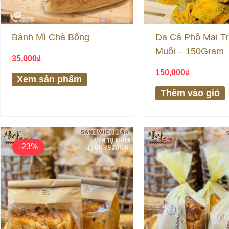
Bánh Mì Chà Bông
Da Cá Phô Mai T
Muối – 150Gram
35,000
₫
150,000
₫
Xem sản phẩm
Thêm vào giỏ
Giá
Giá
gốc
hiện
-23%
là:
tại
115,000₫.
là:
88,000₫.