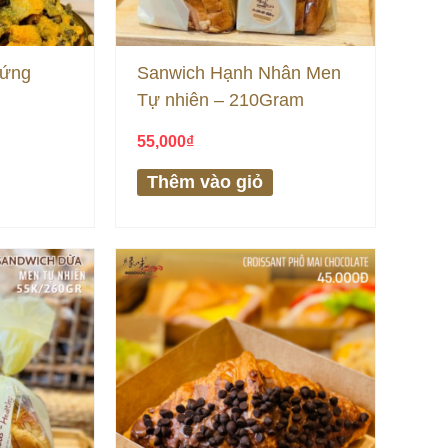
rứng
Sanwich Hạnh Nhân Men
Tự nhiên – 210Gram
55,000
₫
Thêm vào giỏ