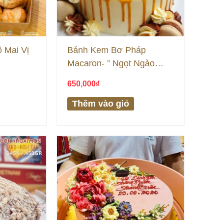
 Mai Vị
Bánh Kem Bơ Pháp
Macaron- ” Ngọt Ngào
Parisian”
650,000
₫
Thêm vào giỏ