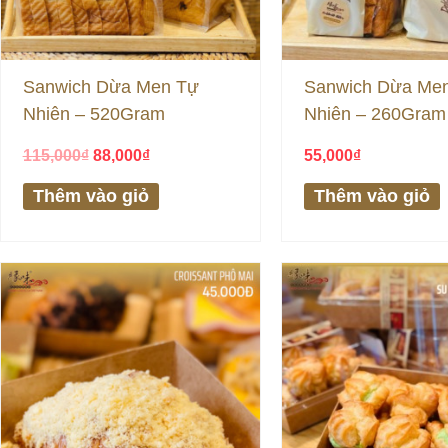
Sanwich Dừa Men Tự
Sanwich Dừa Me
Nhiên – 520Gram
Nhiên – 260Gram
115,000
₫
88,000
₫
55,000
₫
Thêm vào giỏ
Thêm vào giỏ