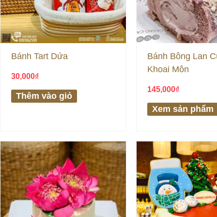
Bánh Tart Dứa
Bánh Bông Lan C
Khoai Môn
30,000
₫
145,000
₫
Thêm vào giỏ
Xem sản phẩm