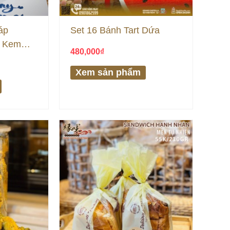
áp
Set 16 Bánh Tart Dứa
h Kem
480,000
₫
“
Xem sản phẩm