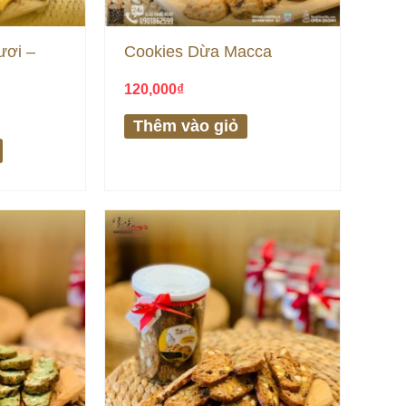
ươi –
Cookies Dừa Macca
120,000
₫
Thêm vào giỏ