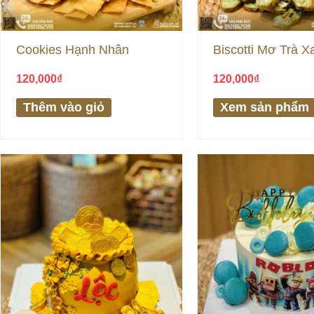
Cookies Hạnh Nhân
Biscotti Mơ Trà X
120,000
₫
120,000
₫
Thêm vào giỏ
Xem sản phẩm