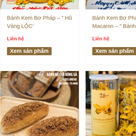
Bánh Kem Bơ Pháp – ” Hũ
Bánh Kem Bơ Ph
Vàng LỘC’
Macaron – ” Bán
Sinh Nhật Bé Trai 
Liên hệ
Liên hệ
Xem sản phẩm
Xem sản phẩm