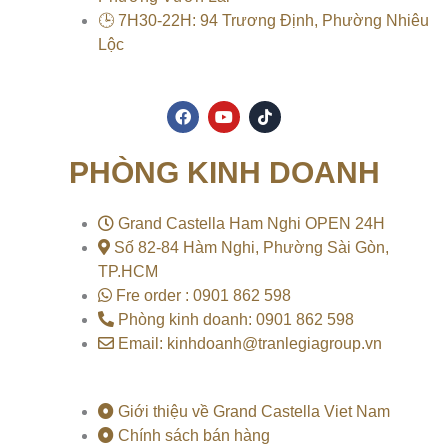
🕒 7H30-22H: 94 Trương Định, Phường Nhiêu
Lộc
F
Y
T
a
o
i
c
u
k
e
t
t
PHÒNG KINH DOANH
b
u
o
o
b
k
o
e
k
Grand Castella Ham Nghi OPEN 24H
Số 82-84 Hàm Nghi, Phường Sài Gòn,
TP.HCM
Fre order : 0901 862 598
Phòng kinh doanh: 0901 862 598
Email: kinhdoanh@tranlegiagroup.vn
Giới thiệu về Grand Castella Viet Nam
Chính sách bán hàng