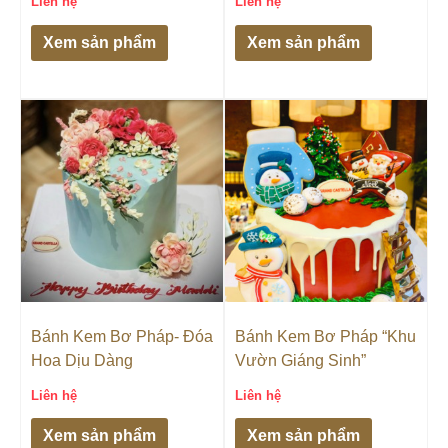
Liên hệ
Liên hệ
Xem sản phẩm
Xem sản phẩm
Bánh Kem Bơ Pháp- Đóa
Bánh Kem Bơ Pháp “Khu
Hoa Dịu Dàng
Vườn Giáng Sinh”
Liên hệ
Liên hệ
Xem sản phẩm
Xem sản phẩm