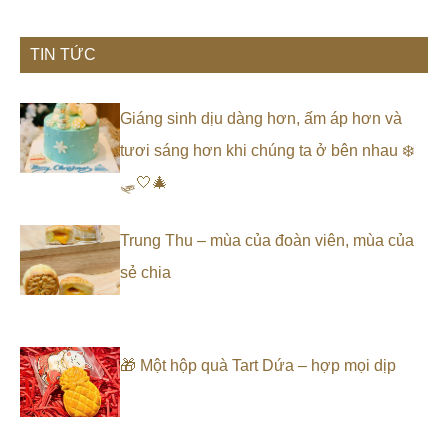
TIN TỨC
Giáng sinh dịu dàng hơn, ấm áp hơn và
tươi sáng hơn khi chúng ta ở bên nhau ❄️
🛷🤍🎄
Trung Thu – mùa của đoàn viên, mùa của
sẻ chia
🎁 Một hộp quà Tart Dứa – hợp mọi dịp