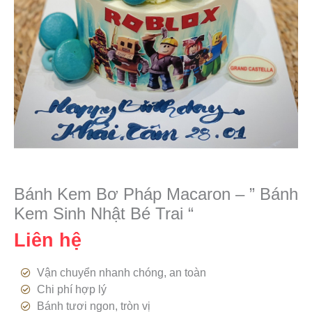
Bánh Kem Bơ Pháp Macaron – ” Bánh
Kem Sinh Nhật Bé Trai “
Liên hệ
Vận chuyển nhanh chóng, an toàn
Chi phí hợp lý
Bánh tươi ngon, tròn vị