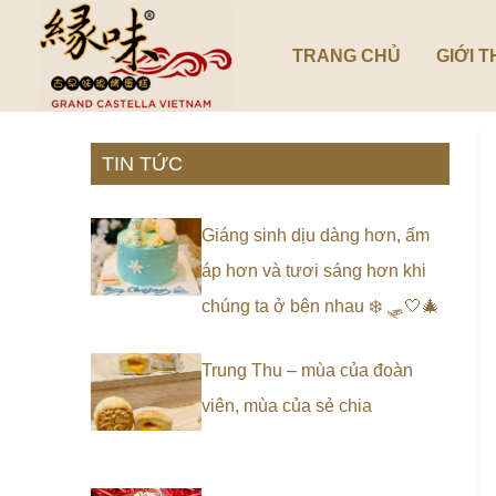
Nhảy
tới
TRANG CHỦ
GIỚI T
nội
dung
TIN TỨC
Giáng sinh dịu dàng hơn, ấm
áp hơn và tươi sáng hơn khi
chúng ta ở bên nhau ❄️ 🛷🤍🎄
Trung Thu – mùa của đoàn
viên, mùa của sẻ chia