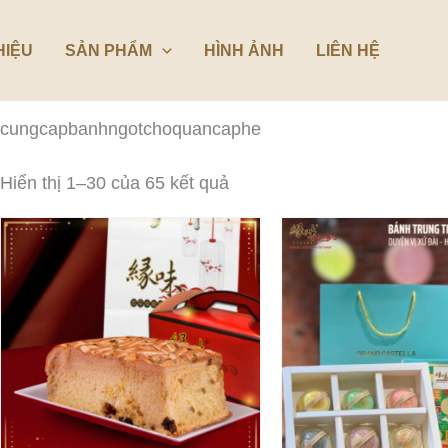
Đã
sắp
xếp
HIỆU
SẢN PHẨM
HÌNH ẢNH
LIÊN HỆ
theo
mới
nhất
cungcapbanhngotchoquancaphe
Hiển thị 1–30 của 65 kết quả