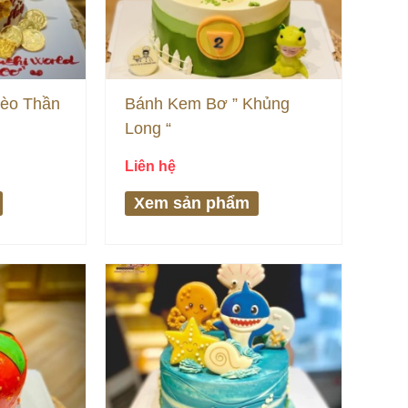
èo Thần
Bánh Kem Bơ ” Khủng
Long “
Liên hệ
Xem sản phẩm