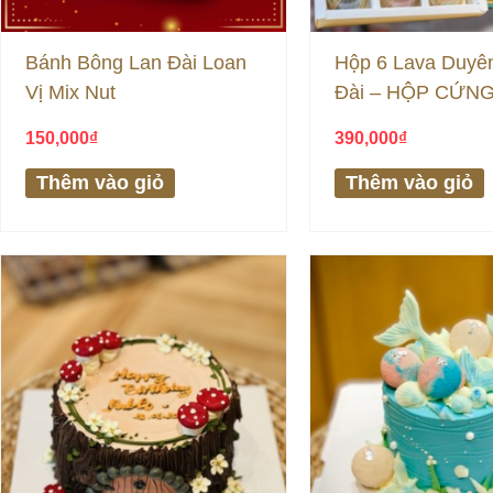
Bánh Bông Lan Đài Loan
Hộp 6 Lava Duyê
Vị Mix Nut
Đài – HỘP CỨN
CẤP
150,000
₫
390,000
₫
Thêm vào giỏ
Thêm vào giỏ