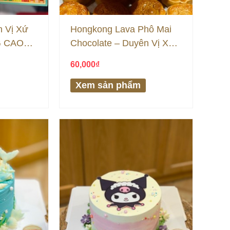
n Vị Xứ
Hongkong Lava Phô Mai
G CAO
Chocolate – Duyên Vị Xứ
Đài
60,000
₫
Xem sản phẩm