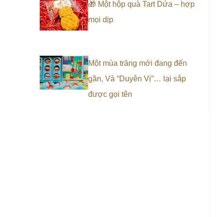
🎁 Một hộp quà Tart Dứa – hợp
mọi dịp
Một mùa trăng mới đang đến
gần, Và “Duyên Vị”… lại sắp
được gọi tên