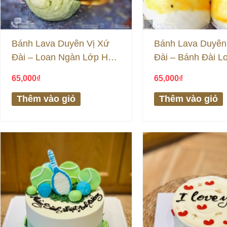
Bánh Lava Duyên Vị Xứ
Bánh Lava Duyên
Đài – Loan Ngàn Lớp HOA
Đài – Bánh Đài L
– Trà Xanh Chay
Lớp – Đậu Xanh
65,000
₫
65,000
₫
Thêm vào giỏ
Thêm vào giỏ