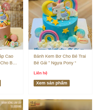
áp Cao
Bánh Kem Bơ Cho Bé Trai
 Cho Bé
Bé Gái ” Ngựa Pony “
Liên hệ
Xem sản phẩm