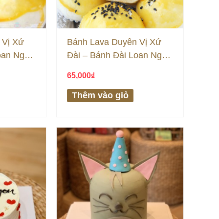
 Vị Xứ
Bánh Lava Duyên Vị Xứ
oan Ngàn
Đài – Bánh Đài Loan Ngàn
Lớp – Jambon Trứng Muối
65,000
₫
Thêm vào giỏ