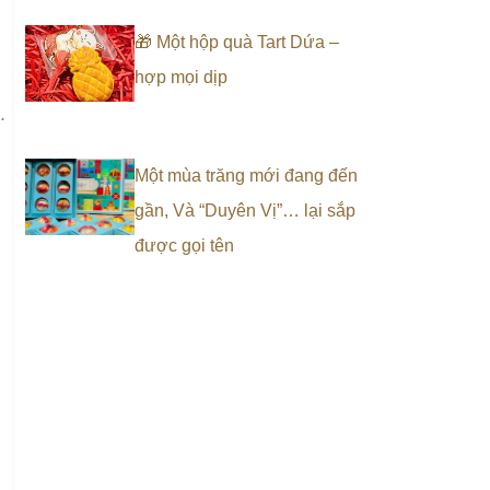
🎁 Một hộp quà Tart Dứa –
hợp mọi dịp
.
Một mùa trăng mới đang đến
gần, Và “Duyên Vị”… lại sắp
được gọi tên