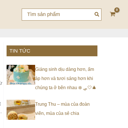
Search
for:
TIN TỨC
Giáng sinh dịu dàng hơn, ấm
áp hơn và tươi sáng hơn khi
ừ
chúng ta ở bên nhau ❄️ 🛷🤍🎄
t
Trung Thu – mùa của đoàn
…
viên, mùa của sẻ chia