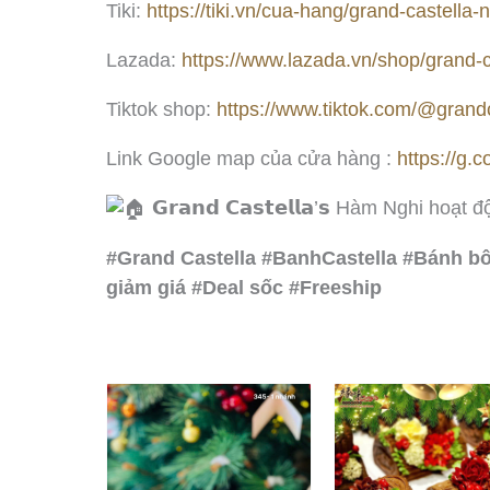
Tiki:
https://tiki.vn/cua-hang/grand-castella
Lazada:
https://www.lazada.vn/shop/grand-c
Tiktok shop:
https://www.tiktok.com/@grand
Link Google map của cửa hàng :
https://g.
𝗚𝗿𝗮𝗻𝗱 𝗖𝗮𝘀𝘁𝗲𝗹𝗹𝗮’𝘀 Hàm Nghi h
#Grand Castella #BanhCastella #Bánh b
giảm giá #Deal sốc #Freeship