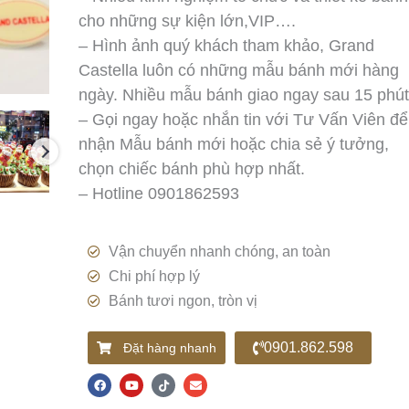
cho những sự kiện lớn,VIP….
– Hình ảnh quý khách tham khảo, Grand
Castella luôn có những mẫu bánh mới hàng
ngày. Nhiều mẫu bánh giao ngay sau 15 phút
– Gọi ngay hoặc nhắn tin với Tư Vấn Viên để
nhận Mẫu bánh mới hoặc chia sẻ ý tưởng,
chọn chiếc bánh phù hợp nhất.
– Hotline 0901862593
Vận chuyển nhanh chóng, an toàn
Chi phí hợp lý
Bánh tươi ngon, tròn vị
0901.862.598
Đặt hàng nhanh
F
Y
T
E
a
o
i
n
c
u
k
v
e
t
t
e