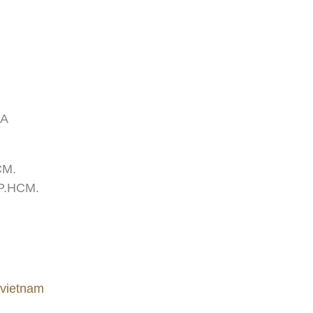
LA
CM.
TP.HCM.
_vietnam