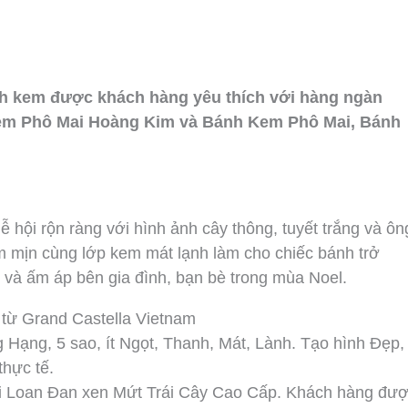
b
u
o
l
o
b
k
o
o
e
p
k
e
nh kem được khách hàng yêu thích với hàng ngàn
em Phô Mai Hoàng Kim và Bánh Kem Phô Mai, Bánh
hội rộn ràng với hình ảnh cây thông, tuyết trắng và ôn
m mịn cùng lớp kem mát lạnh làm cho chiếc bánh trở
 và ấm áp bên gia đình, bạn bè trong mùa Noel.
từ Grand Castella Vietnam
ng, 5 sao, ít Ngọt, Thanh, Mát, Lành. Tạo hình Đẹp,
thực tế.
 Loan Đan xen Mứt Trái Cây Cao Cấp. Khách hàng đư