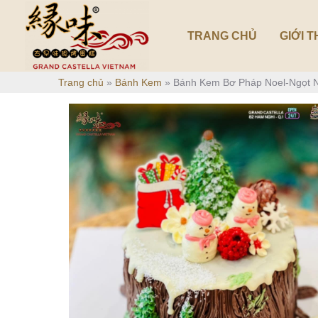
Nhảy
tới
TRANG CHỦ
GIỚI T
nội
dung
Trang chủ
»
Bánh Kem
»
Bánh Kem Bơ Pháp Noel-Ngọt N