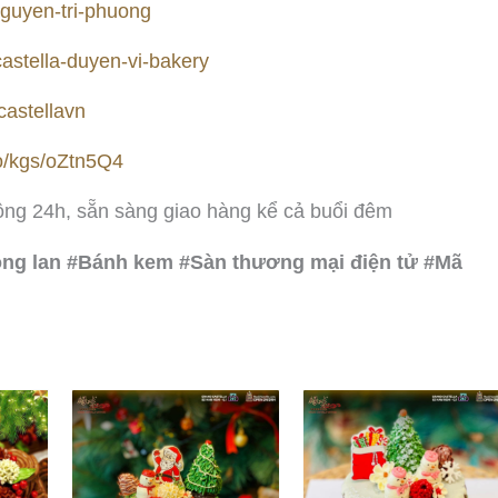
-nguyen-tri-phuong
astella-duyen-vi-bakery
castellavn
co/kgs/oZtn5Q4
oạt động 24h, sẵn sàng giao hàng kể cả buổi đêm
ông lan #Bánh kem #Sàn thương mại điện tử #Mã