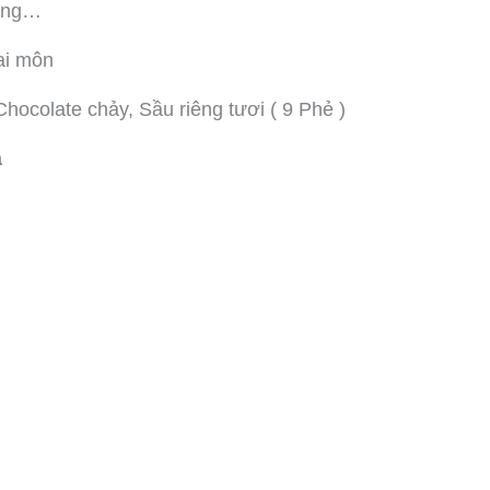
iêng…
ai môn
ocolate chảy, Sầu riêng tươi ( 9 Phẻ )
a