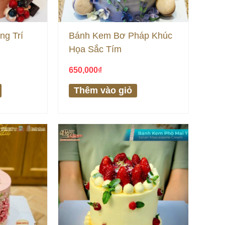
ng Trí
Bánh Kem Bơ Pháp Khúc
Họa Sắc Tím
650,000
₫
Thêm vào giỏ