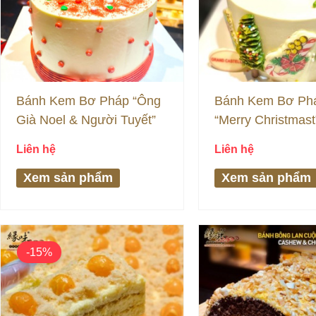
Bánh Kem Bơ Pháp “Ông
Bánh Kem Bơ Ph
Già Noel & Người Tuyết”
“Merry Christmast
Liên hệ
Liên hệ
Xem sản phẩm
Xem sản phẩm
Giá
Giá
gốc
hiện
-15%
là:
tại
115,000₫.
là:
98,000₫.