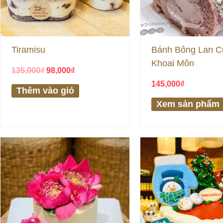
Tiramisu
Bánh Bông Lan C
Khoai Môn
135,000
₫
98,000
₫
145,000
₫
Thêm vào giỏ
Xem sản phẩm