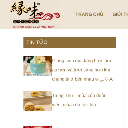
Nhảy
tới
TRANG CHỦ
GIỚI T
nội
dung
TIN TỨC
Giáng sinh dịu dàng hơn, ấm
áp hơn và tươi sáng hơn khi
chúng ta ở bên nhau ❄️ 🛷🤍🎄
Trung Thu – mùa của đoàn
viên, mùa của sẻ chia