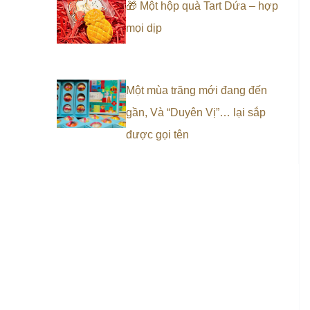
🎁 Một hộp quà Tart Dứa – hợp
mọi dịp
Một mùa trăng mới đang đến
gần, Và “Duyên Vị”… lại sắp
được gọi tên