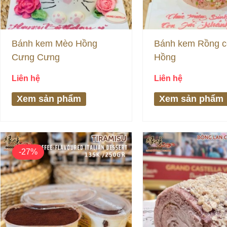
Bánh kem Mèo Hồng
Bánh kem Rồng c
Cưng Cưng
Hồng
Liên hệ
Liên hệ
Xem sản phẩm
Xem sản phẩm
Giá
Giá
gốc
hiện
-27%
là:
tại
135,000₫.
là:
98,000₫.