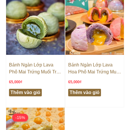
Bánh Ngàn Lớp Lava
Bánh Ngàn Lớp Lava
Phô Mai Trứng Muối Trà
Hoa Phô Mai Trứng Muối
Xanh
Vị Khoai Môn
65,000
₫
65,000
₫
Thêm vào giỏ
Thêm vào giỏ
Giá
Giá
gốc
hiện
-15%
là:
tại
115,000₫.
là:
98,000₫.