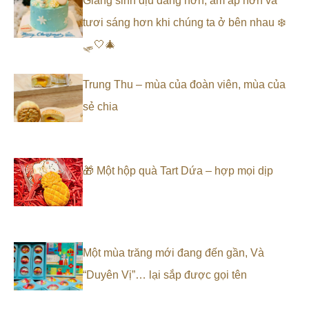
Giáng sinh dịu dàng hơn, ấm áp hơn và
tươi sáng hơn khi chúng ta ở bên nhau ❄️
🛷🤍🎄
Trung Thu – mùa của đoàn viên, mùa của
sẻ chia
🎁 Một hộp quà Tart Dứa – hợp mọi dịp
Một mùa trăng mới đang đến gần, Và
“Duyên Vị”… lại sắp được gọi tên