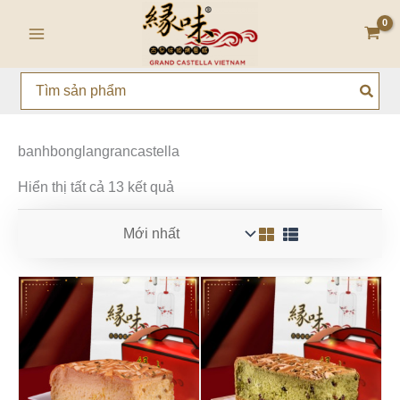
Đã
Nhảy
Main
sắp
tới
xếp
theo
Menu
nội
mới
dung
nhất
Search
for:
banhbonglangrancastella
Hiển thị tất cả 13 kết quả