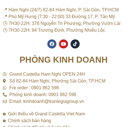
📍 Hàm Nghi (24/7) 82-84 Hàm Nghi, P. Sài Gòn, TP.HCM
📍 Phú Mỹ Hưng (7:30 - 22:00) 33 Đường 17, P. Tân Mỹ
🕒 7H30-22H: 376 Nguyễn Tri Phương, Phường Vườn Lài
🕒 7H30-22H: 94 Trương Định, Phường Nhiêu Lộc
F
Y
T
a
o
i
c
u
k
e
t
t
PHÒNG KINH DOANH
b
u
o
o
b
k
o
e
k
Grand Castella Ham Nghi OPEN 24H
Số 82-84 Hàm Nghi, Phường Sài Gòn, TP.HCM
Fre order : 0901 862 598
Phòng kinh doanh: 0901 862 598
Email: kinhdoanh@tranlegiagroup.vn
Giới thiệu về Grand Castella Viet Nam
Chính sách bán hàng