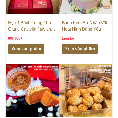
Hộp 4 Bánh Trung Thu
Bánh Kem Bơ Nhân Vật
Grand Castella ( tùy chọn
Hoạt Hình Đáng Yêu
vị )- ( HỘP CỨNG CAO
800,000
₫
Liên hệ
CẤP)
Xem sản phẩm
Xem sản phẩm