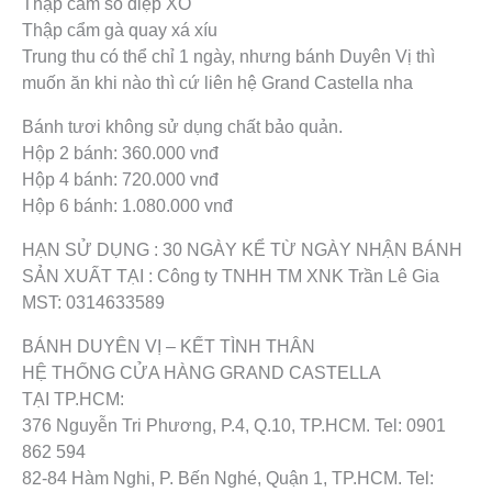
Thập cẩm sò điệp XO
Thập cẩm gà quay xá xíu
Trung thu có thể chỉ 1 ngày, nhưng bánh Duyên Vị thì
muốn ăn khi nào thì cứ liên hệ Grand Castella nha
Bánh tươi không sử dụng chất bảo quản.
Hộp 2 bánh: 360.000 vnđ
Hộp 4 bánh: 720.000 vnđ
Hộp 6 bánh: 1.080.000 vnđ
HẠN SỬ DỤNG : 30 NGÀY KỂ TỪ NGÀY NHẬN BÁNH
SẢN XUẤT TẠI : Công ty TNHH TM XNK Trần Lê Gia
MST: 0314633589
BÁNH DUYÊN VỊ – KẾT TÌNH THÂN
HỆ THỐNG CỬA HÀNG GRAND CASTELLA
TẠI TP.HCM:
376 Nguyễn Tri Phương, P.4, Q.10, TP.HCM. Tel: 0901
862 594
82-84 Hàm Nghi, P. Bến Nghé, Quận 1, TP.HCM. Tel: