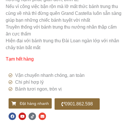
Nếu vì công việc bận rộn mà lỡ mất thức bánh trung thu
cùng về nhà thì đừng quên Grand Castella luôn sẵn sàng
giúp bạn những chiếc bánh tuyệt vời nhất
Truyền thống với bánh trung thu nướng nhân thập cẩm
ăn cực thấm
Hiện đại với bánh trung thu Đài Loan ngàn lớp với nhân
chảy tràn bắt mắt
Tạm hết hàng
Vận chuyển nhanh chóng, an toàn
Chi phí hợp lý
Bánh tươi ngon, tròn vị
Đặt hàng nhanh
0901.862.598
F
Y
T
E
a
o
i
n
c
u
k
v
e
t
t
e
b
u
o
l