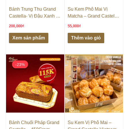
Bánh Trung Thu Grand
Su Kem Phô Mai Vị
Castella- Vị Đậu Xanh 2
Matcha – Grand Castella
Trứng
Vietnam
200,000
₫
55,000
₫
Xem sản phẩm
Thêm vào giỏ
Giá
Giá
gốc
hiện
-23%
-23%
là:
tại
115,000₫.
là:
88,000₫.
Bánh Chuối Pháp Grand
Su Kem Vị Phô Mai –