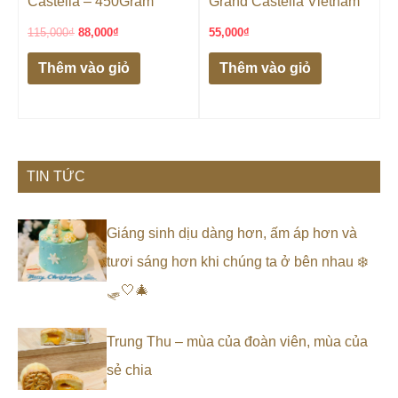
Castella – 450Gram
Grand Castella Vietnam
115,000
₫
88,000
₫
55,000
₫
Thêm vào giỏ
Thêm vào giỏ
TIN TỨC
Giáng sinh dịu dàng hơn, ấm áp hơn và
tươi sáng hơn khi chúng ta ở bên nhau ❄️
🛷🤍🎄
Trung Thu – mùa của đoàn viên, mùa của
sẻ chia