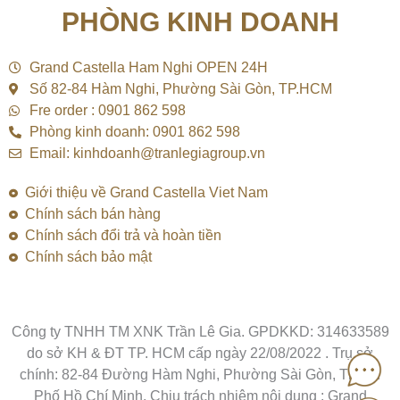
e
t
t
PHÒNG KINH DOANH
b
u
o
o
b
k
o
e
k
Grand Castella Ham Nghi OPEN 24H
Số 82-84 Hàm Nghi, Phường Sài Gòn, TP.HCM
Fre order : 0901 862 598
Phòng kinh doanh: 0901 862 598
Email: kinhdoanh@tranlegiagroup.vn
Giới thiệu về Grand Castella Viet Nam
Chính sách bán hàng
Chính sách đổi trả và hoàn tiền
Chính sách bảo mật
Công ty TNHH TM XNK Trần Lê Gia. GPDKKD: 314633589
do sở KH & ĐT TP. HCM cấp ngày 22/08/2022 . Trụ sở
chính: 82-84 Đường Hàm Nghi, Phường Sài Gòn, Thành
Phố Hồ Chí Minh. Chịu trách nhiệm nội dung : Grand