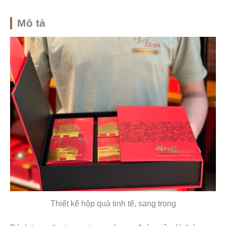
o
b
k
o
o
e
p
k
e
Mô tả
Thiết kế hộp quà tinh tế, sang trọng