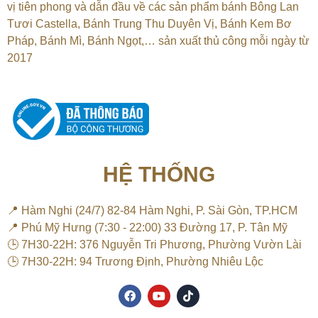
vị tiên phong và dẫn đầu về các sản phẩm bánh Bông Lan
Tươi Castella, Bánh Trung Thu Duyên Vị, Bánh Kem Bơ
Pháp, Bánh Mì, Bánh Ngọt,…
sản xuất thủ công mỗi ngày từ
2017
HỆ THỐNG
📍 Hàm Nghi (24/7) 82-84 Hàm Nghi, P. Sài Gòn, TP.HCM
📍 Phú Mỹ Hưng (7:30 - 22:00) 33 Đường 17, P. Tân Mỹ
🕒 7H30-22H: 376 Nguyễn Tri Phương, Phường Vườn Lài
🕒 7H30-22H: 94 Trương Định, Phường Nhiêu Lộc
F
Y
T
a
o
i
c
u
k