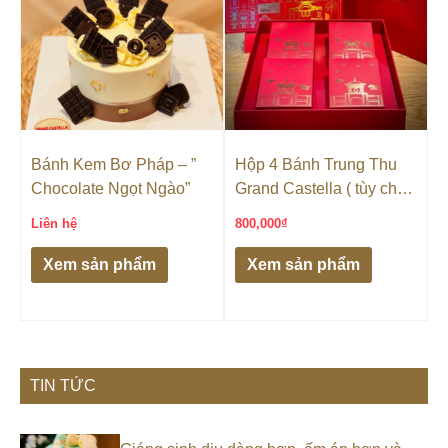
Bánh Kem Bơ Pháp – ”
Hộp 4 Bánh Trung Thu
Chocolate Ngọt Ngào”
Grand Castella ( tùy chọn
vị )- ( HỘP CỨNG CAO
Liên hệ
800,000
₫
CẤP)
Xem sản phẩm
Xem sản phẩm
TIN TỨC