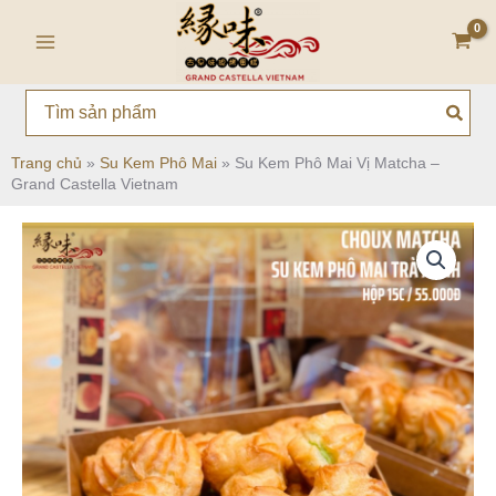
Nhảy
Main
tới
Menu
nội
dung
Search
for:
Trang chủ
»
Su Kem Phô Mai
»
Su Kem Phô Mai Vị Matcha –
Grand Castella Vietnam