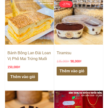
gốc
hiện
-27%
-27%
là:
tại
135,000₫.
là:
98,000₫.
Bánh Bông Lan Đài Loan
Tiramisu
Vị Phô Mai Trứng Muối
135,000
₫
98,000
₫
150,000
₫
Thêm vào giỏ
Thêm vào giỏ