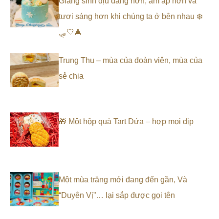
Giáng sinh dịu dàng hơn, ấm áp hơn và
tươi sáng hơn khi chúng ta ở bên nhau ❄️
🛷🤍🎄
Trung Thu – mùa của đoàn viên, mùa của
sẻ chia
🎁 Một hộp quà Tart Dứa – hợp mọi dịp
Một mùa trăng mới đang đến gần, Và
“Duyên Vị”… lại sắp được gọi tên