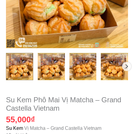
Su
Kem
Su Kem Phô Mai Vị Matcha – Grand
Phô
Castella Vietnam
Mai
55,000
₫
Vị
Matcha
Su Kem
Vị Matcha – Grand Castella Vietnam
–