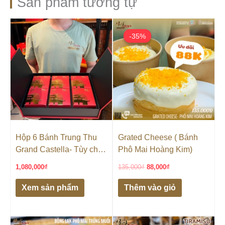
Sản phẩm tương tự
Giá
Giá
gốc
hiện
-35%
-35%
là:
tại
135,000₫.
là:
88,000₫.
Hộp 6 Bánh Trung Thu
Grated Cheese ( Bánh
Grand Castella- Tùy chọn
Phô Mai Hoàng Kim)
vị
1,080,000
₫
135,000
₫
88,000
₫
Xem sản phẩm
Thêm vào giỏ
Giá
Giá