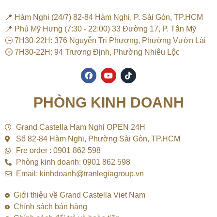
📍 Hàm Nghi (24/7) 82-84 Hàm Nghi, P. Sài Gòn, TP.HCM
📍 Phú Mỹ Hưng (7:30 - 22:00) 33 Đường 17, P. Tân Mỹ
🕒 7H30-22H: 376 Nguyễn Tri Phương, Phường Vườn Lài
🕒 7H30-22H: 94 Trương Định, Phường Nhiêu Lộc
F
Y
T
a
o
i
c
u
k
e
t
t
PHÒNG KINH DOANH
b
u
o
o
b
k
o
e
k
Grand Castella Ham Nghi OPEN 24H
Số 82-84 Hàm Nghi, Phường Sài Gòn, TP.HCM
Fre order : 0901 862 598
Phòng kinh doanh: 0901 862 598
Email: kinhdoanh@tranlegiagroup.vn
Giới thiệu về Grand Castella Viet Nam
Chính sách bán hàng