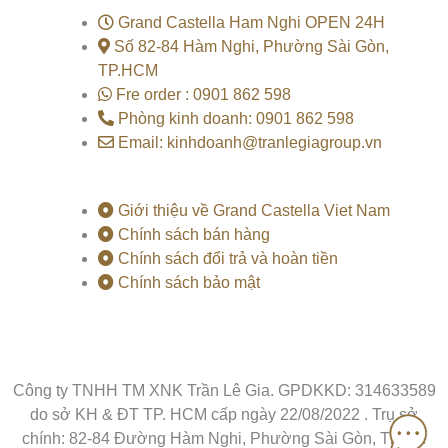
o
e
k
Grand Castella Ham Nghi OPEN 24H
Số 82-84 Hàm Nghi, Phường Sài Gòn,
TP.HCM
Fre order : 0901 862 598
Phòng kinh doanh: 0901 862 598
Email: kinhdoanh@tranlegiagroup.vn
Giới thiệu về Grand Castella Viet Nam
Chính sách bán hàng
Chính sách đổi trả và hoàn tiền
Chính sách bảo mật
Công ty TNHH TM XNK Trần Lê Gia. GPDKKD: 314633589
do sở KH & ĐT TP. HCM cấp ngày 22/08/2022 . Trụ sở
chính: 82-84 Đường Hàm Nghi, Phường Sài Gòn, Thành