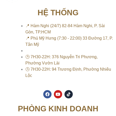
HỆ THỐNG
📍 Hàm Nghi (24/7) 82-84 Hàm Nghi, P. Sài
Gòn, TP.HCM
📍 Phú Mỹ Hưng (7:30 - 22:00) 33 Đường 17, P.
Tân Mỹ
🕒 7H30-22H: 376 Nguyễn Tri Phương,
Phường Vườn Lài
🕒 7H30-22H: 94 Trương Định, Phường Nhiêu
Lộc
F
Y
T
a
o
i
c
u
k
e
t
t
PHÒNG KINH DOANH
b
u
o
o
b
k