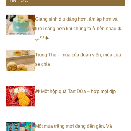
TIN TỨC
Giáng sinh dịu dàng hơn, ấm áp hơn và
tươi sáng hơn khi chúng ta ở bên nhau ❄️
🛷🤍🎄
Trung Thu – mùa của đoàn viên, mùa của
sẻ chia
🎁 Một hộp quà Tart Dứa – hợp mọi dịp
Một mùa trăng mới đang đến gần, Và