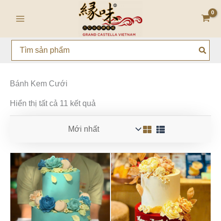
Đã
Nhảy
Main
sắp
tới
xếp
theo
Menu
nội
mới
dung
nhất
Search
for:
Bánh Kem Cưới
Hiển thị tất cả 11 kết quả