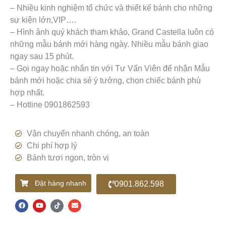
– Nhiều kinh nghiệm tổ chức và thiết kế bánh cho những
sự kiện lớn,VIP….
– Hình ảnh quý khách tham khảo, Grand Castella luôn có
những mẫu bánh mới hàng ngày. Nhiều mẫu bánh giao
ngay sau 15 phút.
– Gọi ngay hoặc nhắn tin với Tư Vấn Viên để nhận Mẫu
bánh mới hoặc chia sẻ ý tưởng, chọn chiếc bánh phù
hợp nhất.
– Hotline 0901862593
Vận chuyển nhanh chóng, an toàn
Chi phí hợp lý
Bánh tươi ngon, tròn vị
Đặt hàng nhanh
0901.862.598
F
Y
T
E
a
o
i
n
c
u
k
v
e
t
t
e
b
u
o
l