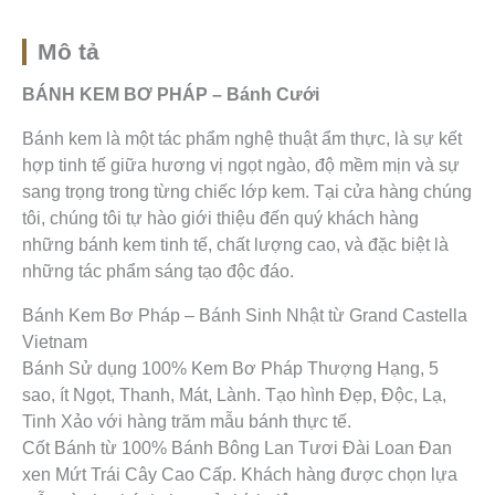
o
b
k
o
o
e
p
k
e
Mô tả
BÁNH KEM BƠ PHÁP – Bánh Cưới
Bánh kem là một tác phẩm nghệ thuật ẩm thực, là sự kết
hợp tinh tế giữa hương vị ngọt ngào, độ mềm mịn và sự
sang trọng trong từng chiếc lớp kem. Tại cửa hàng chúng
tôi, chúng tôi tự hào giới thiệu đến quý khách hàng
những bánh kem tinh tế, chất lượng cao, và đặc biệt là
những tác phẩm sáng tạo độc đáo.
Bánh Kem Bơ Pháp – Bánh Sinh Nhật từ Grand Castella
Vietnam
Bánh Sử dụng 100% Kem Bơ Pháp Thượng Hạng, 5
sao, ít Ngọt, Thanh, Mát, Lành. Tạo hình Đẹp, Độc, Lạ,
Tinh Xảo với hàng trăm mẫu bánh thực tế.
Cốt Bánh từ 100% Bánh Bông Lan Tươi Đài Loan Đan
xen Mứt Trái Cây Cao Cấp. Khách hàng được chọn lựa