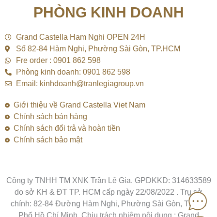
e
t
t
PHÒNG KINH DOANH
b
u
o
o
b
k
o
e
k
Grand Castella Ham Nghi OPEN 24H
Số 82-84 Hàm Nghi, Phường Sài Gòn, TP.HCM
Fre order : 0901 862 598
Phòng kinh doanh: 0901 862 598
Email: kinhdoanh@tranlegiagroup.vn
Giới thiệu về Grand Castella Viet Nam
Chính sách bán hàng
Chính sách đổi trả và hoàn tiền
Chính sách bảo mật
Công ty TNHH TM XNK Trần Lê Gia. GPDKKD: 314633589
do sở KH & ĐT TP. HCM cấp ngày 22/08/2022 . Trụ sở
chính: 82-84 Đường Hàm Nghi, Phường Sài Gòn, Thành
Phố Hồ Chí Minh. Chịu trách nhiệm nội dung : Grand