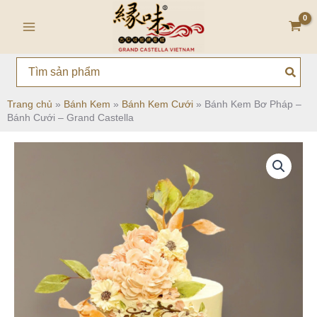
Nhảy
Main
tới
Menu
nội
dung
Search
for:
Trang chủ
»
Bánh Kem
»
Bánh Kem Cưới
»
Bánh Kem Bơ Pháp –
Bánh Cưới – Grand Castella