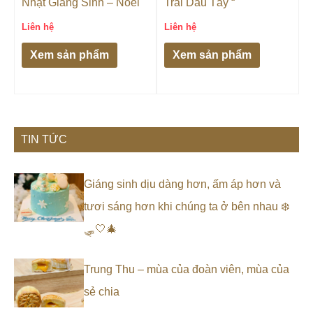
Nhật Giáng Sinh – Noel
Trái Dâu Tây “
Liên hệ
Liên hệ
Xem sản phẩm
Xem sản phẩm
TIN TỨC
Giáng sinh dịu dàng hơn, ấm áp hơn và
tươi sáng hơn khi chúng ta ở bên nhau ❄️
🛷🤍🎄
Trung Thu – mùa của đoàn viên, mùa của
sẻ chia