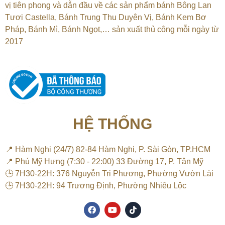
vị tiên phong và dẫn đầu về các sản phẩm bánh Bông Lan
Tươi Castella, Bánh Trung Thu Duyên Vị, Bánh Kem Bơ
Pháp, Bánh Mì, Bánh Ngọt,…
sản xuất thủ công mỗi ngày từ
2017
HỆ THỐNG
📍 Hàm Nghi (24/7) 82-84 Hàm Nghi, P. Sài Gòn, TP.HCM
📍 Phú Mỹ Hưng (7:30 - 22:00) 33 Đường 17, P. Tân Mỹ
🕒 7H30-22H: 376 Nguyễn Tri Phương, Phường Vườn Lài
🕒 7H30-22H: 94 Trương Định, Phường Nhiêu Lộc
F
Y
T
a
o
i
c
u
k