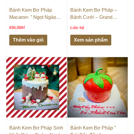
Bánh Kem Bơ Pháp
Bánh Kem Bơ Pháp –
Macaron- ” Ngọt Ngào
Bánh Cưới – Grand
Parisian”
Castella
650,000
₫
Liên hệ
Thêm vào giỏ
Xem sản phẩm
Bánh Kem Bơ Pháp Sinh
Bánh Kem Bơ Pháp ”