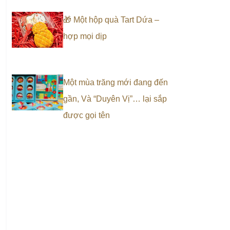
🎁 Một hộp quà Tart Dứa –
hợp mọi dịp
Một mùa trăng mới đang đến
gần, Và “Duyên Vị”… lại sắp
được gọi tên