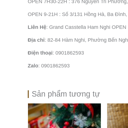
OPEN 7H30-22H : 376 Nguyễn Tri Phương,
OPEN 9-21H : Số 3/131 Hồng Hà, Ba Đình,
Liên Hệ
: Grand Casstella Ham Nghi OPEN
Địa chỉ
: 82-84 Hàm Nghi, Phường Bến Ng
Điện thoại
: 0901862593
Zalo
: 0901862593
Sản phẩm tương tự