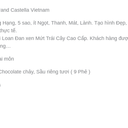
and Castella Vietnam
ng, 5 sao, ít Ngọt, Thanh, Mát, Lành. Tạo hình Đẹp,
thực tế.
 Loan Đan xen Mứt Trái Cây Cao Cấp. Khách hàng đư
iêng…
ai môn
ocolate chảy, Sầu riêng tươi ( 9 Phẻ )
a