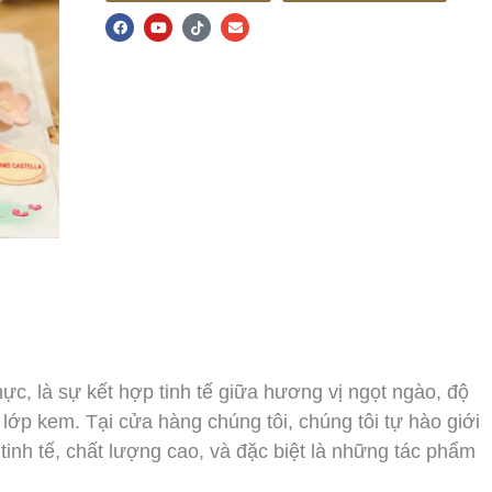
F
Y
T
E
a
o
i
n
c
u
k
v
e
t
t
e
b
u
o
l
o
b
k
o
o
e
p
k
e
c, là sự kết hợp tinh tế giữa hương vị ngọt ngào, độ
lớp kem. Tại cửa hàng chúng tôi, chúng tôi tự hào giới
nh tế, chất lượng cao, và đặc biệt là những tác phẩm