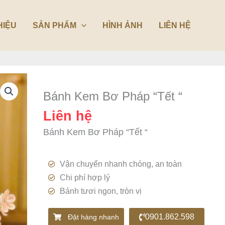
HIỆU
SẢN PHẨM
HÌNH ẢNH
LIÊN HỆ
Bánh Kem Bơ Pháp “Tết “
Liên hệ
Bánh Kem Bơ Pháp “Tết “
Vận chuyển nhanh chóng, an toàn
Chi phí hợp lý
Bánh tươi ngon, tròn vị
0901.862.598
Đặt hàng nhanh