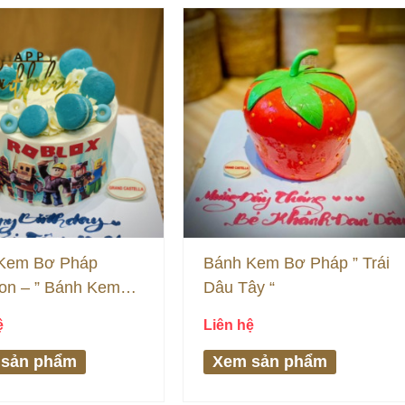
Kem Bơ Pháp
Bánh Kem Bơ Pháp ” Trái
on – ” Bánh Kem
Dâu Tây “
hật Bé Trai “
ệ
Liên hệ
 sản phẩm
Xem sản phẩm