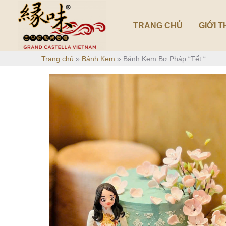
Nhảy
tới
TRANG CHỦ
GIỚI T
nội
dung
Trang chủ
»
Bánh Kem
»
Bánh Kem Bơ Pháp “Tết “