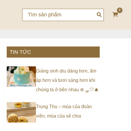
Search
for:
TIN TỨC
Giáng sinh dịu dàng hơn, ấm
áp hơn và tươi sáng hơn khi
chúng ta ở bên nhau ❄️ 🛷🤍🎄
Trung Thu – mùa của đoàn
viên, mùa của sẻ chia