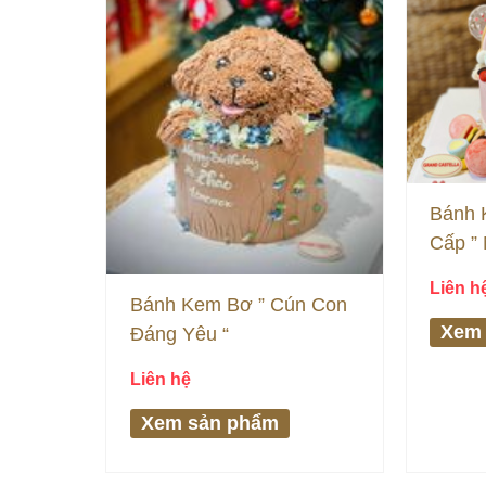
Bánh 
Cấp ”
Gái “
Liên h
Bánh Kem Bơ ” Cún Con
Xem
Đáng Yêu “
Liên hệ
Xem sản phẩm