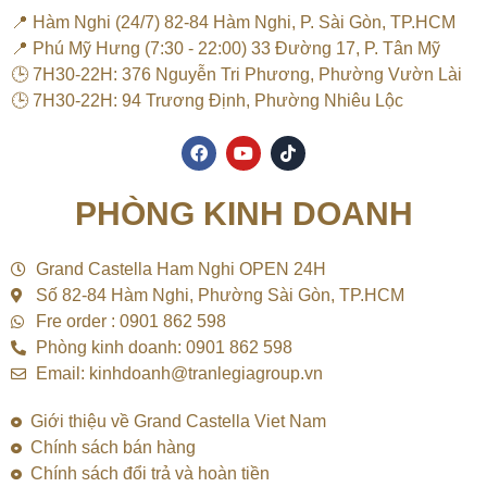
📍 Hàm Nghi (24/7) 82-84 Hàm Nghi, P. Sài Gòn, TP.HCM
📍 Phú Mỹ Hưng (7:30 - 22:00) 33 Đường 17, P. Tân Mỹ
🕒 7H30-22H: 376 Nguyễn Tri Phương, Phường Vườn Lài
🕒 7H30-22H: 94 Trương Định, Phường Nhiêu Lộc
F
Y
T
a
o
i
c
u
k
e
t
t
PHÒNG KINH DOANH
b
u
o
o
b
k
o
e
k
Grand Castella Ham Nghi OPEN 24H
Số 82-84 Hàm Nghi, Phường Sài Gòn, TP.HCM
Fre order : 0901 862 598
Phòng kinh doanh: 0901 862 598
Email: kinhdoanh@tranlegiagroup.vn
Giới thiệu về Grand Castella Viet Nam
Chính sách bán hàng
Chính sách đổi trả và hoàn tiền