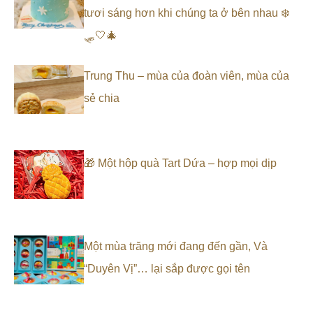
tươi sáng hơn khi chúng ta ở bên nhau ❄️
🛷🤍🎄
Trung Thu – mùa của đoàn viên, mùa của
sẻ chia
🎁 Một hộp quà Tart Dứa – hợp mọi dịp
Một mùa trăng mới đang đến gần, Và
“Duyên Vị”… lại sắp được gọi tên