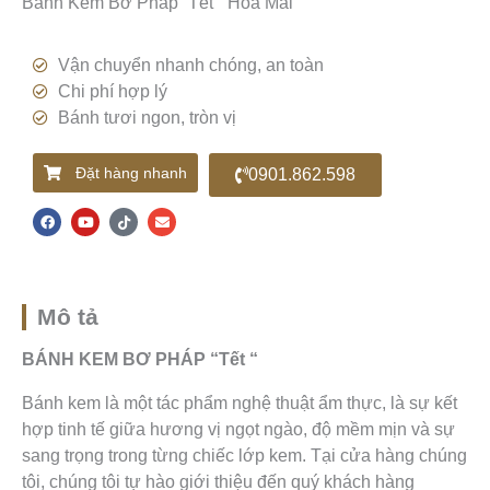
Bánh Kem Bơ Pháp “Tết ” Hoa Mai
Vận chuyển nhanh chóng, an toàn
Chi phí hợp lý
Bánh tươi ngon, tròn vị
Đặt hàng nhanh
0901.862.598
F
Y
T
E
a
o
i
n
c
u
k
v
e
t
t
e
b
u
o
l
o
b
k
o
o
e
p
k
e
Mô tả
BÁNH KEM BƠ PHÁP “Tết “
Bánh kem là một tác phẩm nghệ thuật ẩm thực, là sự kết
hợp tinh tế giữa hương vị ngọt ngào, độ mềm mịn và sự
sang trọng trong từng chiếc lớp kem. Tại cửa hàng chúng
tôi, chúng tôi tự hào giới thiệu đến quý khách hàng