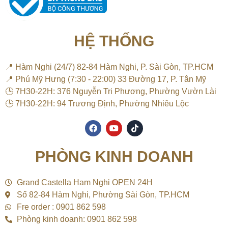
HỆ THỐNG
📍 Hàm Nghi (24/7) 82-84 Hàm Nghi, P. Sài Gòn, TP.HCM
📍 Phú Mỹ Hưng (7:30 - 22:00) 33 Đường 17, P. Tân Mỹ
🕒 7H30-22H: 376 Nguyễn Tri Phương, Phường Vườn Lài
🕒 7H30-22H: 94 Trương Định, Phường Nhiêu Lộc
F
Y
T
a
o
i
c
u
k
e
t
t
PHÒNG KINH DOANH
b
u
o
o
b
k
o
e
k
Grand Castella Ham Nghi OPEN 24H
Số 82-84 Hàm Nghi, Phường Sài Gòn, TP.HCM
Fre order : 0901 862 598
Phòng kinh doanh: 0901 862 598