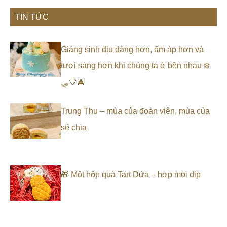
TIN TỨC
Giáng sinh dịu dàng hơn, ấm áp hơn và
tươi sáng hơn khi chúng ta ở bên nhau ❄️
🛷🤍🎄
Trung Thu – mùa của đoàn viên, mùa của
sẻ chia
🎁 Một hộp quà Tart Dứa – hợp mọi dịp