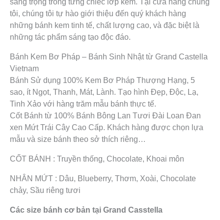
sang trọng trong từng chiếc lớp kem. Tại cửa hàng chúng
tôi, chúng tôi tự hào giới thiệu đến quý khách hàng
những bánh kem tinh tế, chất lượng cao, và đặc biệt là
những tác phẩm sáng tạo độc đáo.
Bánh Kem Bơ Pháp – Bánh Sinh Nhật từ Grand Castella
Vietnam
Bánh Sử dụng 100% Kem Bơ Pháp Thượng Hạng, 5
sao, ít Ngọt, Thanh, Mát, Lành. Tạo hình Đẹp, Độc, Lạ,
Tinh Xảo với hàng trăm mẫu bánh thực tế.
Cốt Bánh từ 100% Bánh Bông Lan Tươi Đài Loan Đan
xen Mứt Trái Cây Cao Cấp. Khách hàng được chọn lựa
mẫu và size bánh theo sở thích riêng…
CỐT BÁNH : Truyền thống, Chocolate, Khoai môn
NHÂN MỨT : Dâu, Blueberry, Thơm, Xoài, Chocolate
chảy, Sầu riêng tươi
Các size bánh cơ bản tại Grand Casstella