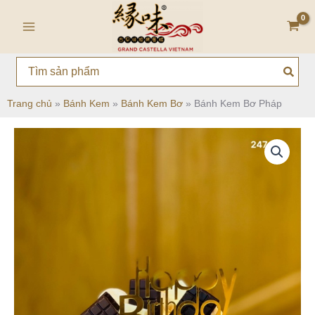
Nhảy
Main
tới
Menu
nội
dung
Search
for:
Trang chủ
»
Bánh Kem
»
Bánh Kem Bơ
»
Bánh Kem Bơ Pháp