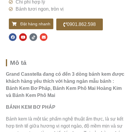
Chi phí hợp lý
Bánh tươi ngon, tròn vị
Đặt hàng nhanh
0901.862.598
F
Y
T
E
a
o
i
n
c
u
k
v
e
t
t
e
b
u
o
l
o
b
k
o
o
e
p
k
e
Mô tả
Grand Casstella đang có đến 3 dòng bánh kem được
khách hàng yêu thích với hàng ngàn mẫu bánh :
Bánh Kem Bơ Pháp, Bánh Kem Phô Mai Hoàng Kim
và Bánh Kem Phô Mai
BÁNH KEM BƠ PHÁP
Bánh kem là một tác phẩm nghệ thuật ẩm thực, là sự kết
hợp tinh tế giữa hương vị ngọt ngào, độ mềm mịn và sự