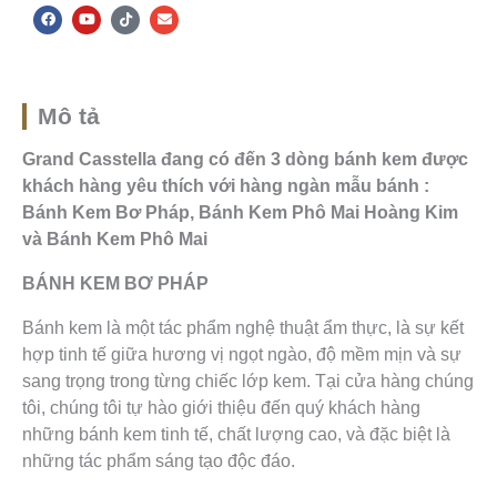
F
Y
T
E
a
o
i
n
c
u
k
v
e
t
t
e
b
u
o
l
o
b
k
o
o
e
p
k
e
Mô tả
Grand Casstella đang có đến 3 dòng bánh kem được
khách hàng yêu thích với hàng ngàn mẫu bánh :
Bánh Kem Bơ Pháp, Bánh Kem Phô Mai Hoàng Kim
và Bánh Kem Phô Mai
BÁNH KEM BƠ PHÁP
Bánh kem là một tác phẩm nghệ thuật ẩm thực, là sự kết
hợp tinh tế giữa hương vị ngọt ngào, độ mềm mịn và sự
sang trọng trong từng chiếc lớp kem. Tại cửa hàng chúng
tôi, chúng tôi tự hào giới thiệu đến quý khách hàng
những bánh kem tinh tế, chất lượng cao, và đặc biệt là
những tác phẩm sáng tạo độc đáo.