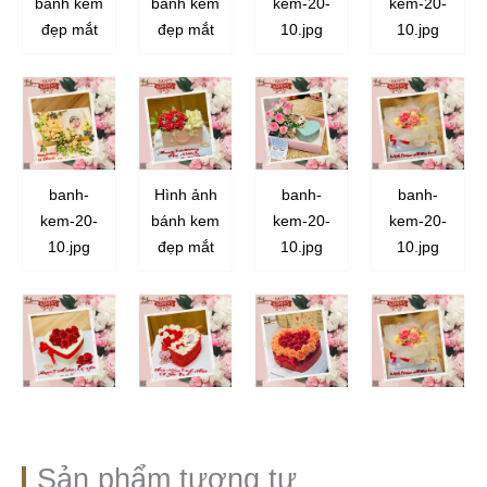
bánh kem
bánh kem
kem-20-
kem-20-
đẹp mắt
đẹp mắt
10.jpg
10.jpg
banh-
Hình ảnh
banh-
banh-
kem-20-
bánh kem
kem-20-
kem-20-
10.jpg
đẹp mắt
10.jpg
10.jpg
Sản phẩm tương tự