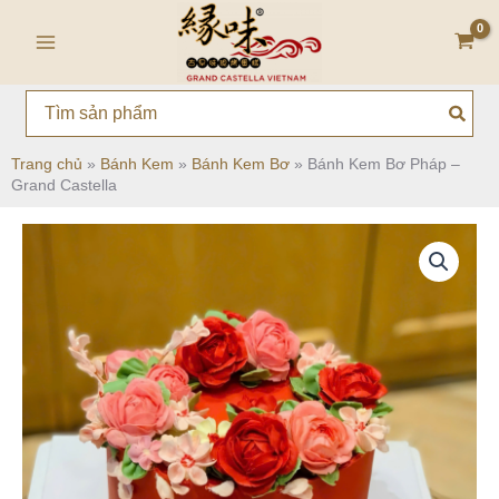
Nhảy
Main
tới
Menu
nội
dung
Search
for:
Trang chủ
»
Bánh Kem
»
Bánh Kem Bơ
»
Bánh Kem Bơ Pháp –
Grand Castella