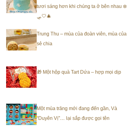
tươi sáng hơn khi chúng ta ở bên nhau ❄️
🛷🤍🎄
Trung Thu – mùa của đoàn viên, mùa của
sẻ chia
🎁 Một hộp quà Tart Dứa – hợp mọi dịp
Một mùa trăng mới đang đến gần, Và
“Duyên Vị”… lại sắp được gọi tên