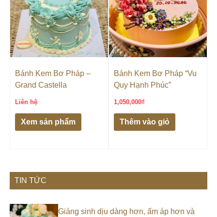
Bánh Kem Bơ Pháp –
Bánh Kem Bơ Pháp “Vu
Grand Castella
Quy Hạnh Phúc”
Liên hệ
1,050,000
₫
Xem sản phẩm
Thêm vào giỏ
TIN TỨC
Giáng sinh dịu dàng hơn, ấm áp hơn và