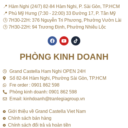
📍 Hàm Nghi (24/7) 82-84 Hàm Nghi, P. Sài Gòn, TP.HCM
📍 Phú Mỹ Hưng (7:30 - 22:00) 33 Đường 17, P. Tân Mỹ
🕒 7H30-22H: 376 Nguyễn Tri Phương, Phường Vườn Lài
🕒 7H30-22H: 94 Trương Định, Phường Nhiêu Lộc
F
Y
T
a
o
i
c
u
k
e
t
t
PHÒNG KINH DOANH
b
u
o
o
b
k
o
e
k
Grand Castella Ham Nghi OPEN 24H
Số 82-84 Hàm Nghi, Phường Sài Gòn, TP.HCM
Fre order : 0901 862 598
Phòng kinh doanh: 0901 862 598
Email: kinhdoanh@tranlegiagroup.vn
Giới thiệu về Grand Castella Viet Nam
Chính sách bán hàng
Chính sách đổi trả và hoàn tiền