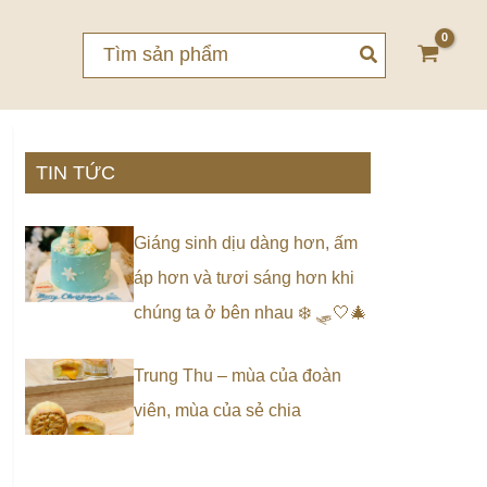
Search
for:
TIN TỨC
Giáng sinh dịu dàng hơn, ấm
áp hơn và tươi sáng hơn khi
chúng ta ở bên nhau ❄️ 🛷🤍🎄
Trung Thu – mùa của đoàn
viên, mùa của sẻ chia