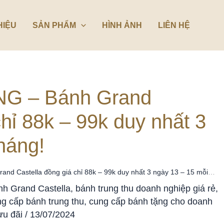
HIỆU
SẢN PHẨM
HÌNH ẢNH
LIÊN HỆ
NG – Bánh Grand
chỉ 88k – 99k duy nhất 3
háng!
nd Castella đồng giá chỉ 88k – 99k duy nhất 3 ngày 13 – 15 mỗi
nh Grand Castella
,
bánh trung thu doanh nghiệp giá rẻ
,
g cấp bánh trung thu
,
cung cấp bánh tặng cho doanh
ưu đãi
/
13/07/2024