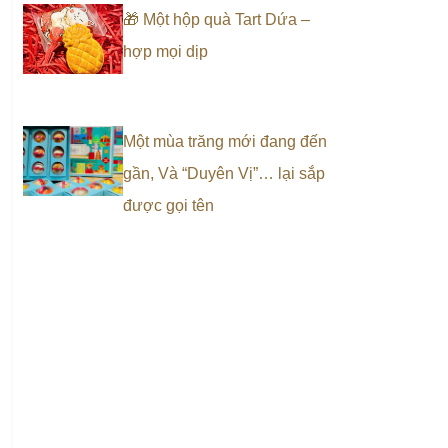
🎁 Một hộp quà Tart Dứa –
hợp mọi dịp
Một mùa trăng mới đang đến
gần, Và “Duyên Vị”… lại sắp
được gọi tên