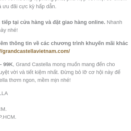
á ưu đãi cực kỳ hấp dẫn.
iếp tại cửa hàng và đặt giao hàng online.
Nhanh
này nhé!
hêm thông tin về các chương trình khuyến mãi khác
//grandcastellavietnam.com/
– 99K
, Grand Castella mong muốn mang đến cho
ệt vời và tiết kiệm nhất. Đừng bỏ lỡ cơ hội này để
tella thơm ngon, mềm mịn nhé!
LLA
CM.
TP.HCM.