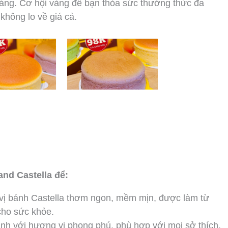
tháng. Cơ hội vàng để bạn thỏa sức thưởng thức đa
hông lo về giá cả.
nd Castella để:
vị bánh Castella thơm ngon, mềm mịn, được làm từ
cho sức khỏe.
nh với hương vị phong phú, phù hợp với mọi sở thích.