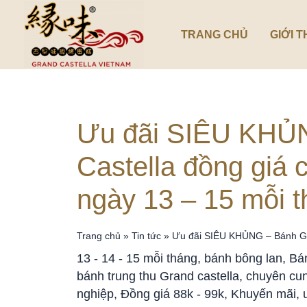
Nhảy
tới
TRANG CHỦ
GIỚI T
nội
dung
Ưu đãi SIÊU KHỦ
Castella đồng giá 
ngày 13 – 15 mỗi t
Trang chủ
»
Tin tức
»
Ưu đãi SIÊU KHỦNG – Bánh Gra
tháng!
13 - 14 - 15 mỗi tháng
,
bánh bông lan
,
Bá
bánh trung thu Grand castella
,
chuyên cun
nghiệp
,
Đồng giá 88k - 99k
,
Khuyến mãi
,