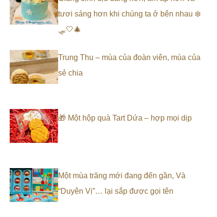
tươi sáng hơn khi chúng ta ở bên nhau ❄️
🛷🤍🎄
Trung Thu – mùa của đoàn viên, mùa của
sẻ chia
🎁 Một hộp quà Tart Dứa – hợp mọi dịp
Một mùa trăng mới đang đến gần, Và
“Duyên Vị”… lại sắp được gọi tên