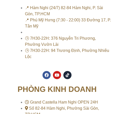
📍 Hàm Nghi (24/7) 82-84 Hàm Nghi, P. Sài
Gòn, TP.HCM
📍 Phú Mỹ Hưng (7:30 - 22:00) 33 Đường 17, P.
Tân Mỹ
🕒 7H30-22H: 376 Nguyễn Tri Phương,
Phường Vườn Lài
🕒 7H30-22H: 94 Trương Định, Phường Nhiêu
Lộc
F
Y
T
a
o
i
c
u
k
e
t
t
PHÒNG KINH DOANH
b
u
o
o
b
k
o
e
k
Grand Castella Ham Nghi OPEN 24H
Số 82-84 Hàm Nghi, Phường Sài Gòn,