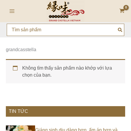
Nhảy
Main
tới
Menu
nội
dung
Search
for:
grandcasstella
Không tìm thấy sản phẩm nào khớp với lựa
chọn của bạn.
TIN TỨC
Giáng sinh dịu dàng hơn, ấm áp hơn và