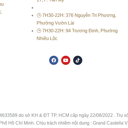
hu
,
🕒 7H30-22H: 376 Nguyễn Tri Phương,
Phường Vườn Lài
🕒 7H30-22H: 94 Trương Định, Phường
Nhiêu Lộc
F
Y
T
a
o
i
c
u
k
e
t
t
b
u
o
o
b
k
o
e
k
33589 do sở KH & ĐT TP. HCM cấp ngày 22/08/2022 . Trụ s
hố Hồ Chí Minh. Chịu trách nhiệm nội dung : Grand Castella 