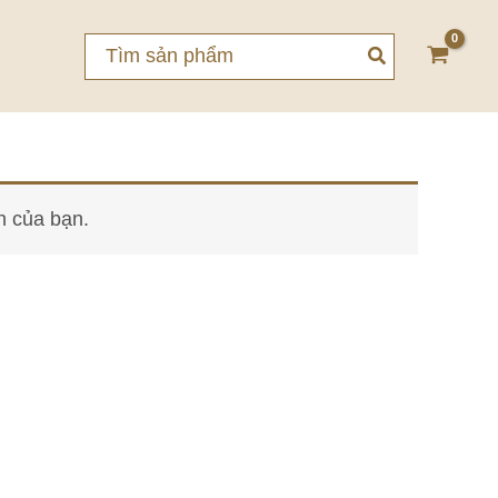
Search
for:
n của bạn.