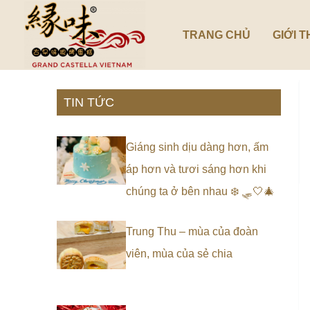
Nhảy
tới
TRANG CHỦ
GIỚI T
nội
dung
TIN TỨC
Giáng sinh dịu dàng hơn, ấm
áp hơn và tươi sáng hơn khi
chúng ta ở bên nhau ❄️ 🛷🤍🎄
Trung Thu – mùa của đoàn
viên, mùa của sẻ chia