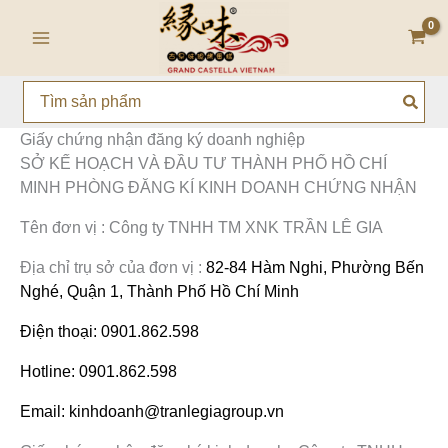
Nhảy
Main
tới
Menu
nội
dung
Search
for:
Giấy chứng nhận đăng ký doanh nghiệp
SỞ KẾ HOẠCH VÀ ĐẦU TƯ THÀNH PHỐ HỒ CHÍ
MINH PHÒNG ĐĂNG KÍ KINH DOANH CHỨNG NHẬN
Tên đơn vị : Công ty TNHH TM XNK TRẦN LÊ GIA
Địa chỉ trụ sở của đơn vị :
82-84 Hàm Nghi, Phường Bến
Nghé, Quận 1, Thành Phố Hồ Chí Minh
Điện thoại: 0901.862.598
Hotline: 0901.862.598
Email: kinhdoanh@tranlegiagroup.vn