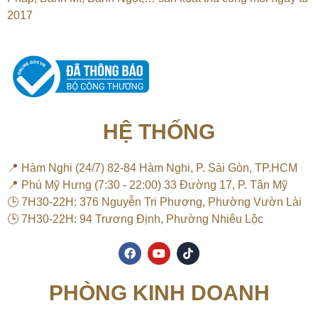
2017
HỆ THỐNG
📍 Hàm Nghi (24/7) 82-84 Hàm Nghi, P. Sài Gòn, TP.HCM
📍 Phú Mỹ Hưng (7:30 - 22:00) 33 Đường 17, P. Tân Mỹ
🕒 7H30-22H: 376 Nguyễn Tri Phương, Phường Vườn Lài
🕒 7H30-22H: 94 Trương Định, Phường Nhiêu Lộc
F
Y
T
a
o
i
c
u
k
e
t
t
PHÒNG KINH DOANH
b
u
o
o
b
k
o
e