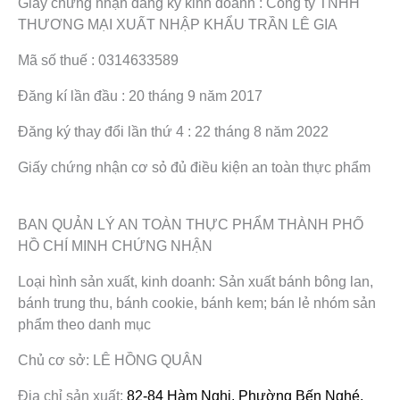
Giấy chứng nhận đăng ký kinh doanh : Công ty TNHH
THƯƠNG MẠI XUẤT NHẬP KHẨU TRẦN LÊ GIA
Mã số thuế : 0314633589
Đăng kí lần đầu : 20 tháng 9 năm 2017
Đăng ký thay đổi lần thứ 4 : 22 tháng 8 năm 2022
Giấy chứng nhận cơ sỏ đủ điều kiện an toàn thực phẩm
BAN QUẢN LÝ AN TOÀN THỰC PHẨM THÀNH PHỐ
HỒ CHÍ MINH CHỨNG NHẬN
Loại hình sản xuất, kinh doanh: Sản xuất bánh bông lan,
bánh trung thu, bánh cookie, bánh kem; bán lẻ nhóm sản
phẩm theo danh mục
Chủ cơ sở: LÊ HỒNG QUÂN
Địa chỉ sản xuất:
82-84 Hàm Nghi, Phường Bến Nghé,