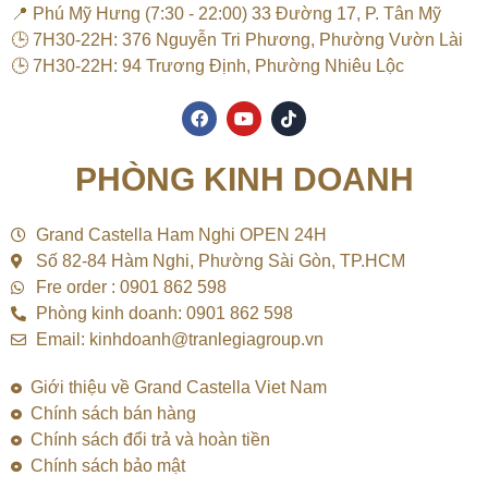
📍 Phú Mỹ Hưng (7:30 - 22:00) 33 Đường 17, P. Tân Mỹ
🕒 7H30-22H: 376 Nguyễn Tri Phương, Phường Vườn Lài
🕒 7H30-22H: 94 Trương Định, Phường Nhiêu Lộc
F
Y
T
a
o
i
c
u
k
e
t
t
PHÒNG KINH DOANH
b
u
o
o
b
k
o
e
k
Grand Castella Ham Nghi OPEN 24H
Số 82-84 Hàm Nghi, Phường Sài Gòn, TP.HCM
Fre order : 0901 862 598
Phòng kinh doanh: 0901 862 598
Email: kinhdoanh@tranlegiagroup.vn
Giới thiệu về Grand Castella Viet Nam
Chính sách bán hàng
Chính sách đổi trả và hoàn tiền
Chính sách bảo mật