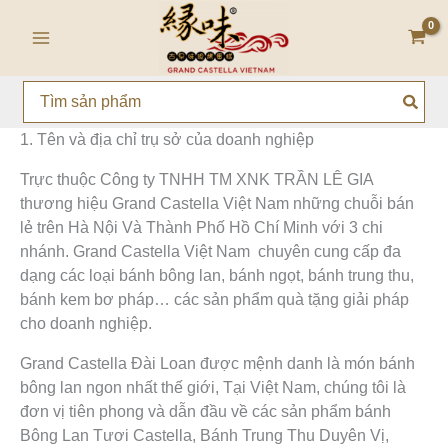
Nhảy
Main
tới
Menu
nội
dung
Search
for:
1. Tên và địa chỉ trụ sở của doanh nghiệp
Trực thuộc Công ty TNHH TM XNK TRẦN LÊ GIA
thương hiệu Grand Castella Việt Nam những chuỗi bán
lẻ trên Hà Nội Và Thành Phố Hồ Chí Minh với 3 chi
nhánh. Grand Castella Việt Nam chuyên cung cấp đa
dạng các loại bánh bông lan, bánh ngọt, bánh trung thu,
bánh kem bơ pháp… các sản phẩm quà tặng giải pháp
cho doanh nghiệp.
Grand Castella Đài Loan được mệnh danh là món bánh
bông lan ngon nhất thế giới, Tại
Việt Nam, chúng tôi là
đơn vị tiên phong và dẫn đầu về các sản phẩm bánh
Bông Lan Tươi Castella, Bánh Trung Thu Duyên Vị,