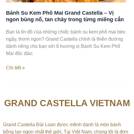
ngon
bùng
Bánh Su Kem Phô Mai Grand Castella – Vị
nổ,
ngon bùng nổ, tan chảy trong từng miếng cắn
tan
chảy
Bạn là tín đồ của những chiếc bánh su kem phô mai béo
trong
ngậy, thơm ngon? Grand Castella chính là thiên đường
từng
dành riêng cho bạn với 6 hương vị Bánh Su Kem Phô
miếng
Mai độc đáo:
cắn
Chi tiết »
GRAND CASTELLA VIETNAM
Grand Castella Đài Loan được mệnh danh là món bánh
bông lan ngon nhất thế giới, Tại
Việt Nam, chúng tôi là đơn