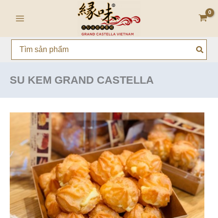
Nhảy
Main
tới
Menu
nội
dung
Search
for:
SU KEM GRAND CASTELLA
Bánh
Su
Kem
Phô
Mai
Grand
Castella
–
Vị