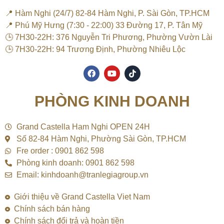
📍 Hàm Nghi (24/7) 82-84 Hàm Nghi, P. Sài Gòn, TP.HCM
📍 Phú Mỹ Hưng (7:30 - 22:00) 33 Đường 17, P. Tân Mỹ
🕒 7H30-22H: 376 Nguyễn Tri Phương, Phường Vườn Lài
🕒 7H30-22H: 94 Trương Định, Phường Nhiêu Lộc
F
Y
T
a
o
i
c
u
k
e
t
t
PHÒNG KINH DOANH
b
u
o
o
b
k
o
e
k
Grand Castella Ham Nghi OPEN 24H
Số 82-84 Hàm Nghi, Phường Sài Gòn, TP.HCM
Fre order : 0901 862 598
Phòng kinh doanh: 0901 862 598
Email: kinhdoanh@tranlegiagroup.vn
Giới thiệu về Grand Castella Viet Nam
Chính sách bán hàng
Chính sách đổi trả và hoàn tiền