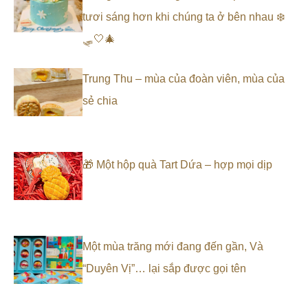
tươi sáng hơn khi chúng ta ở bên nhau ❄️
🛷🤍🎄
Trung Thu – mùa của đoàn viên, mùa của
sẻ chia
🎁 Một hộp quà Tart Dứa – hợp mọi dịp
Một mùa trăng mới đang đến gần, Và
“Duyên Vị”… lại sắp được gọi tên