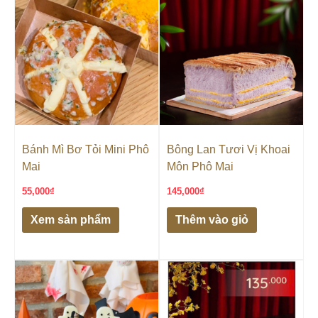
Bánh Mì Bơ Tỏi Mini Phô
Bông Lan Tươi Vị Khoai
Mai
Môn Phô Mai
55,000
₫
145,000
₫
Xem sản phẩm
Thêm vào giỏ