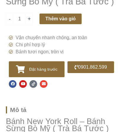
Sừng Bò Mỹ ( Trà Bá Tước )
Mỹ
(
-
+
Thêm vào giỏ
Trà
Bá
Tước)
Vận chuyển nhanh chóng, an toàn
số
Chi phí hợp lý
lượng
Bánh tươi ngon, tròn vị
0901.862.599
Đặt hàng trước
F
Y
T
E
a
o
i
n
c
u
k
v
e
t
t
e
b
u
o
l
o
b
k
o
o
e
p
k
e
Mô tả
Bánh New York Roll – Bánh
Sừng Bò Mỹ ( Trà Bá Tước )