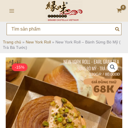
Nhảy
Main
tới
Menu
nội
dung
Search
for:
Trang chủ
»
New York Roll
»
New York Roll – Bánh Sừng Bò Mỹ (
Trà Bá Tước)
-15%