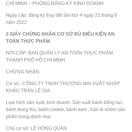
CHÍ MINH – PHÒNG ĐĂNG KÝ KINH DOANH
Ngày cấp: đăng ký thay đổi lần thứ 4 ngày 22 tháng 8
năm 2022
2 GIẤY CHỨNG NHẬN CƠ SỞ ĐỦ ĐIỀU KIỆN AN
TOÀN THỰC PHẨM
NƠI CẤP: BAN QUẢN LÝ AN TOÀN THỰC PHẨM
THÀNH PHỐ HỒ CHÍ MINH
CHỨNG NHẬN
Cơ sỏ : CÔNG TY TNHH THƯƠNG MẠI XUẤT NHẬP
KHẨU TRẦN LÊ GIA
Loại hình sản xuất, kinh doanh: Sản xuất bánh bông lan,
bánh trung thu, bánh cookie, bánh kem ; bán lẻ nhóm sản
phẩm trong danh mục
Chủ cơ sở: LÊ HỒNG QUÂN