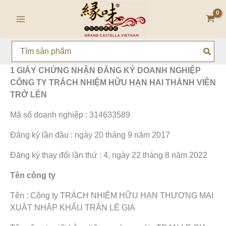
Nhảy
Main
tới
Menu
nội
dung
Search
for:
1 GIẤY CHỨNG NHẬN ĐĂNG KÝ DOANH NGHIỆP
CÔNG TY TRÁCH NHIỆM HỮU HẠN HAI THÀNH VIÊN
TRỞ LÊN
Mã số doanh nghiệp : 314633589
Đăng ký lần đầu : ngày 20 tháng 9 năm 2017
Đăng ký thay đổi lần thứ : 4, ngày 22 tháng 8 năm 2022
Tên công ty
Tên : Công ty TRÁCH NHIỆM HỮU HẠN THƯƠNG MẠI
XUẤT NHẬP KHẨU TRẦN LÊ GIA