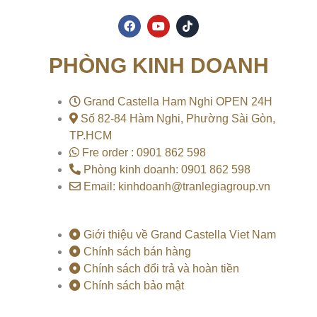
F
Y
T
a
o
i
c
u
k
e
t
t
PHÒNG KINH DOANH
b
u
o
o
b
k
o
e
k
Grand Castella Ham Nghi OPEN 24H
Số 82-84 Hàm Nghi, Phường Sài Gòn,
TP.HCM
Fre order : 0901 862 598
Phòng kinh doanh: 0901 862 598
Email: kinhdoanh@tranlegiagroup.vn
Giới thiệu về Grand Castella Viet Nam
Chính sách bán hàng
Chính sách đổi trả và hoàn tiền
Chính sách bảo mật