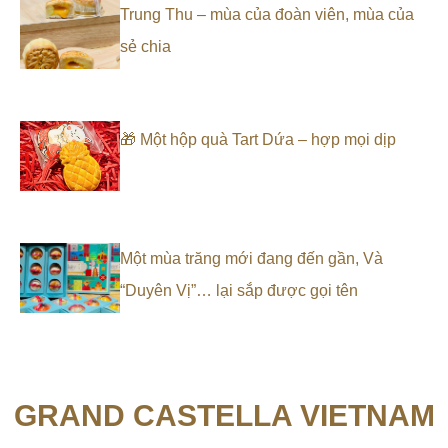
Trung Thu – mùa của đoàn viên, mùa của
sẻ chia
🎁 Một hộp quà Tart Dứa – hợp mọi dịp
Một mùa trăng mới đang đến gần, Và
“Duyên Vị”… lại sắp được gọi tên
GRAND CASTELLA VIETNAM