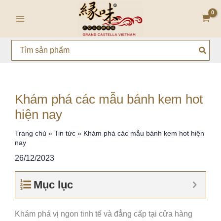
Nhảy
Main
tới
Menu
nội
dung
Search
for:
Khám phá các mẫu bánh kem hot
hiện nay
Trang chủ
»
Tin tức
»
Khám phá các mẫu bánh kem hot hiện
nay
26/12/2023
Mục lục
Khám phá vị ngon tinh tế và đẳng cấp tại cửa hàng