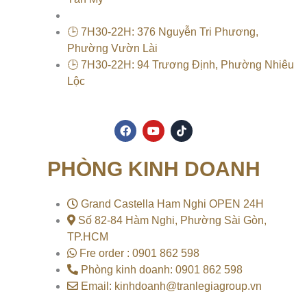
🕒 7H30-22H: 376 Nguyễn Tri Phương,
Phường Vườn Lài
🕒 7H30-22H: 94 Trương Định, Phường Nhiêu
Lộc
F
Y
T
a
o
i
c
u
k
e
t
t
PHÒNG KINH DOANH
b
u
o
o
b
k
o
e
k
Grand Castella Ham Nghi OPEN 24H
Số 82-84 Hàm Nghi, Phường Sài Gòn,
TP.HCM
Fre order : 0901 862 598
Phòng kinh doanh: 0901 862 598
Email: kinhdoanh@tranlegiagroup.vn