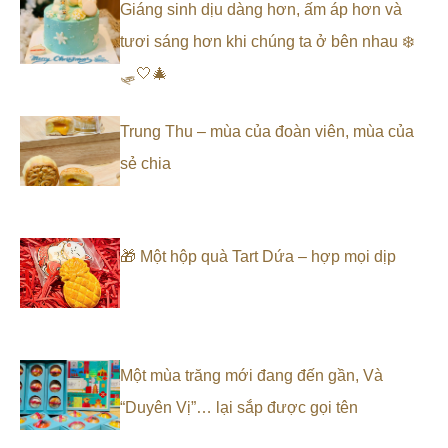
Giáng sinh dịu dàng hơn, ấm áp hơn và
tươi sáng hơn khi chúng ta ở bên nhau ❄️
🛷🤍🎄
Trung Thu – mùa của đoàn viên, mùa của
sẻ chia
🎁 Một hộp quà Tart Dứa – hợp mọi dịp
Một mùa trăng mới đang đến gần, Và
“Duyên Vị”… lại sắp được gọi tên