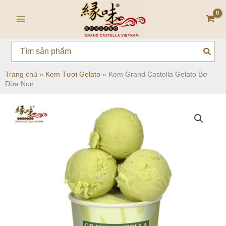
Nhảy
Main
tới
Menu
nội
dung
Search
for:
Trang chủ
»
Kem Tươi Gelato
»
Kem Grand Castella Gelato Bơ
Dừa Non