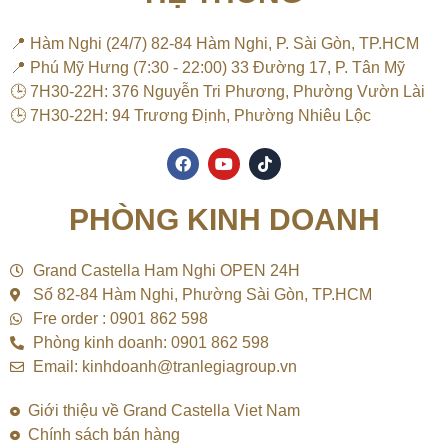
📍 Hàm Nghi (24/7) 82-84 Hàm Nghi, P. Sài Gòn, TP.HCM
📍 Phú Mỹ Hưng (7:30 - 22:00) 33 Đường 17, P. Tân Mỹ
🕒 7H30-22H: 376 Nguyễn Tri Phương, Phường Vườn Lài
🕒 7H30-22H: 94 Trương Định, Phường Nhiêu Lộc
F
Y
T
a
o
i
c
u
k
e
t
t
PHÒNG KINH DOANH
b
u
o
o
b
k
o
e
k
Grand Castella Ham Nghi OPEN 24H
Số 82-84 Hàm Nghi, Phường Sài Gòn, TP.HCM
Fre order : 0901 862 598
Phòng kinh doanh: 0901 862 598
Email: kinhdoanh@tranlegiagroup.vn
Giới thiệu về Grand Castella Viet Nam
Chính sách bán hàng