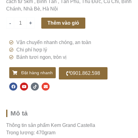
cách từ 5km , Bình Tân , Tân Phú, Thủ Đức, Củ Chi, Bình
số
Chánh, Nhà Bè, Hà Nội
lượng
-
+
Thêm vào giỏ
Vận chuyển nhanh chóng, an toàn
Chi phí hợp lý
Bánh tươi ngon, tròn vị
Đặt hàng nhanh
0901.862.598
F
Y
T
E
a
o
i
n
c
u
k
v
e
t
t
e
b
u
o
l
o
b
k
o
o
e
p
k
e
Mô tả
Thông tin sản phẩm Kem Grand Castella
Trọng lượng: 470gram