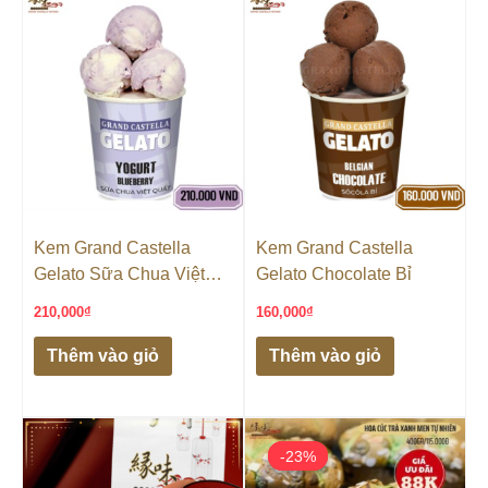
Kem Grand Castella
Kem Grand Castella
Gelato Sữa Chua Việt
Gelato Chocolate Bỉ
Quất
210,000
₫
160,000
₫
Thêm vào giỏ
Thêm vào giỏ
Giá
Giá
gốc
hiện
-23%
-23%
là:
tại
115,000₫.
là: