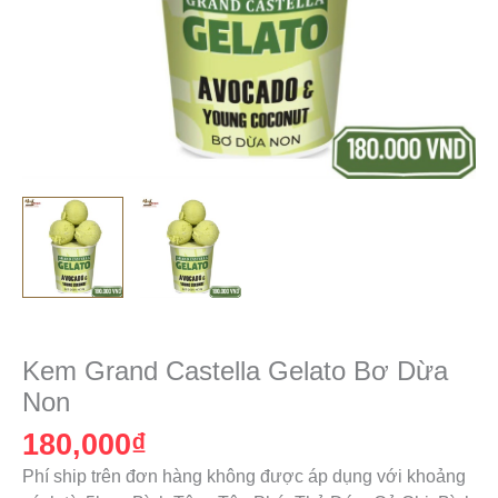
Kem
Grand
Kem Grand Castella Gelato Bơ Dừa
Castella
Non
Gelato
180,000
₫
Bơ
Dừa
Phí ship trên đơn hàng không được áp dụng với khoảng
Non