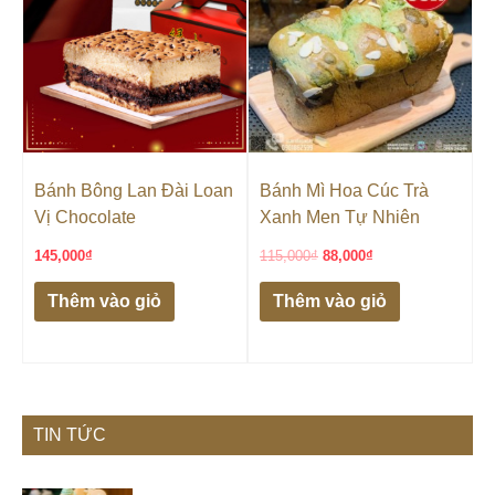
88,000₫.
Bánh Bông Lan Đài Loan
Bánh Mì Hoa Cúc Trà
Vị Chocolate
Xanh Men Tự Nhiên
145,000
₫
115,000
₫
88,000
₫
Thêm vào giỏ
Thêm vào giỏ
TIN TỨC