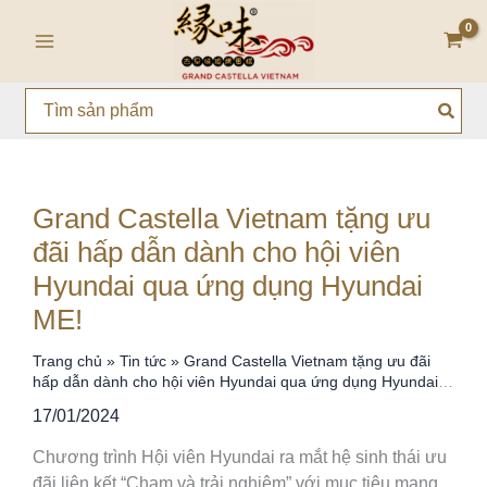
Nhảy
Main
tới
Menu
nội
dung
Search
for:
Grand Castella Vietnam tặng ưu
đãi hấp dẫn dành cho hội viên
Hyundai qua ứng dụng Hyundai
ME!
Trang chủ
»
Tin tức
»
Grand Castella Vietnam tặng ưu đãi
hấp dẫn dành cho hội viên Hyundai qua ứng dụng Hyundai
ME!
17/01/2024
Chương trình Hội viên Hyundai ra mắt hệ sinh thái ưu
đãi liên kết “Chạm và trải nghiệm” với mục tiêu mang