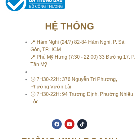
HỆ THỐNG
📍 Hàm Nghi (24/7) 82-84 Hàm Nghi, P. Sài
Gòn, TP.HCM
📍 Phú Mỹ Hưng (7:30 - 22:00) 33 Đường 17, P.
Tân Mỹ
🕒 7H30-22H: 376 Nguyễn Tri Phương,
Phường Vườn Lài
🕒 7H30-22H: 94 Trương Định, Phường Nhiêu
Lộc
F
Y
T
a
o
i
c
u
k
e
t
t