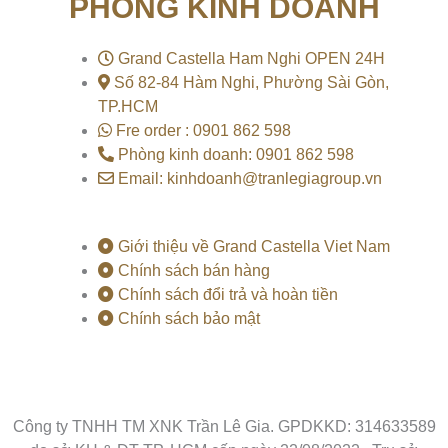
PHÒNG KINH DOANH
b
u
o
o
b
k
o
e
k
Grand Castella Ham Nghi OPEN 24H
Số 82-84 Hàm Nghi, Phường Sài Gòn,
TP.HCM
Fre order : 0901 862 598
Phòng kinh doanh: 0901 862 598
Email: kinhdoanh@tranlegiagroup.vn
Giới thiệu về Grand Castella Viet Nam
Chính sách bán hàng
Chính sách đổi trả và hoàn tiền
Chính sách bảo mật
Công ty TNHH TM XNK Trần Lê Gia. GPDKKD: 314633589