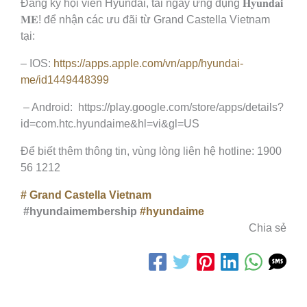
Đăng ký hội viên Hyundai, tải ngay ứng dụng 𝐇𝐲𝐮𝐧𝐝𝐚𝐢
𝐌𝐄! để nhận các ưu đãi từ Grand Castella Vietnam
tại:
– IOS:
https://apps.apple.com/vn/app/hyundai-
me/id1449448399
– Android: https://play.google.com/store/apps/details?
id=com.htc.hyundaime&hl=vi&gl=US
Để biết thêm thông tin, vùng lòng liên hệ hotline: 1900
56 1212
#
Grand Castella Vietnam
#hyundaimembership
#hyundaime
Chia sẻ