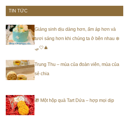
TIN TỨC
Giáng sinh dịu dàng hơn, ấm áp hơn và
tươi sáng hơn khi chúng ta ở bên nhau ❄️
🛷🤍🎄
Trung Thu – mùa của đoàn viên, mùa của
sẻ chia
🎁 Một hộp quà Tart Dứa – hợp mọi dịp