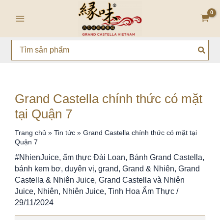
Nhảy
Main
tới
Menu
nội
dung
Search
for:
Grand Castella chính thức có mặt
tại Quận 7
Trang chủ
»
Tin tức
»
Grand Castella chính thức có mặt tại
Quận 7
#NhienJuice
,
ẩm thực Đài Loan
,
Bánh Grand Castella
,
bánh kem bơ
,
duyên vị
,
grand
,
Grand & Nhiên
,
Grand
Castella & Nhiên Juice
,
Grand Castella và Nhiên
Juice
,
Nhiên
,
Nhiên Juice
,
Tinh Hoa Ẩm Thực
/
29/11/2024