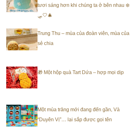
tươi sáng hơn khi chúng ta ở bên nhau ❄️
🛷🤍🎄
Trung Thu – mùa của đoàn viên, mùa của
sẻ chia
🎁 Một hộp quà Tart Dứa – hợp mọi dịp
Một mùa trăng mới đang đến gần, Và
“Duyên Vị”… lại sắp được gọi tên