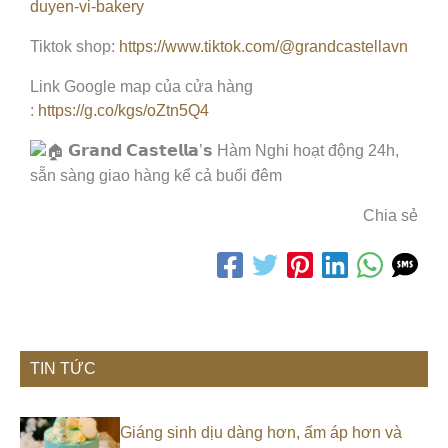
duyen-vi-bakery
Tiktok shop:
https://www.tiktok.com/@grandcastellavn
Link Google map của cửa hàng
:
https://g.co/kgs/oZtn5Q4
𝗚𝗿𝗮𝗻𝗱 𝗖𝗮𝘀𝘁𝗲𝗹𝗹𝗮’𝘀 Hàm Nghi hoạt động 24h,
sẵn sàng giao hàng kể cả buổi đêm
Chia sẻ
TIN TỨC
Giáng sinh dịu dàng hơn, ấm áp hơn và