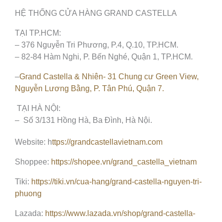
HỆ THỐNG CỬA HÀNG GRAND CASTELLA
TẠI TP.HCM:
– 376 Nguyễn Tri Phương, P.4, Q.10, TP.HCM.
– 82-84 Hàm Nghi, P. Bến Nghé, Quận 1, TP.HCM.
–
Grand Castella & Nhiên- 31 Chung cư Green View,
Nguyễn Lương Bằng, P. Tân Phú, Quận 7.
TẠI HÀ NỘI:
– Số 3/131 Hồng Hà, Ba Đình, Hà Nội.
Website: h
ttps://grandcastellavietnam.com
Shoppee:
https://shopee.vn/grand_castella_vietnam
Tiki:
https://tiki.vn/cua-hang/grand-castella-nguyen-tri-
phuong
Lazada:
https://www.lazada.vn/shop/grand-castella-