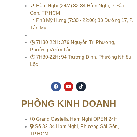
📍 Hàm Nghi (24/7) 82-84 Hàm Nghi, P. Sài
Gòn, TP.HCM
📍 Phú Mỹ Hưng (7:30 - 22:00) 33 Đường 17, P.
Tân Mỹ
🕒 7H30-22H: 376 Nguyễn Tri Phương,
Phường Vườn Lài
🕒 7H30-22H: 94 Trương Định, Phường Nhiêu
Lộc
F
Y
T
a
o
i
c
u
k
e
t
t
PHÒNG KINH DOANH
b
u
o
o
b
k
o
e
k
Grand Castella Ham Nghi OPEN 24H
Số 82-84 Hàm Nghi, Phường Sài Gòn,
TP.HCM