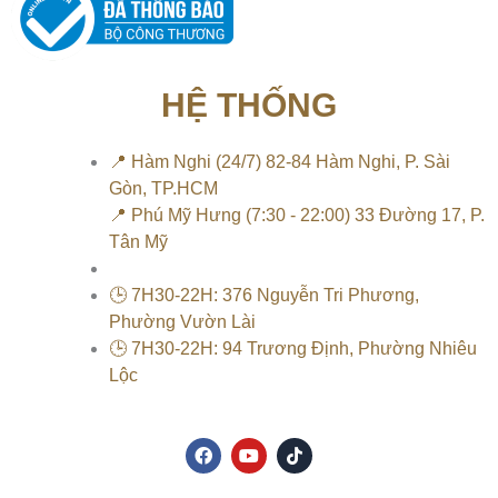
HỆ THỐNG
📍 Hàm Nghi (24/7) 82-84 Hàm Nghi, P. Sài
Gòn, TP.HCM
📍 Phú Mỹ Hưng (7:30 - 22:00) 33 Đường 17, P.
Tân Mỹ
🕒 7H30-22H: 376 Nguyễn Tri Phương,
Phường Vườn Lài
🕒 7H30-22H: 94 Trương Định, Phường Nhiêu
Lộc
F
Y
T
a
o
i
c
u
k