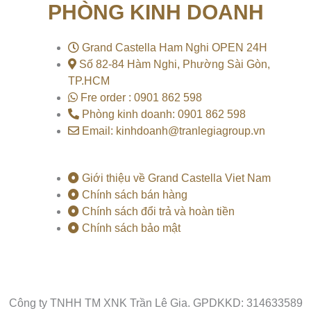
e
t
t
PHÒNG KINH DOANH
b
u
o
o
b
k
o
e
k
Grand Castella Ham Nghi OPEN 24H
Số 82-84 Hàm Nghi, Phường Sài Gòn,
TP.HCM
Fre order : 0901 862 598
Phòng kinh doanh: 0901 862 598
Email: kinhdoanh@tranlegiagroup.vn
Giới thiệu về Grand Castella Viet Nam
Chính sách bán hàng
Chính sách đổi trả và hoàn tiền
Chính sách bảo mật
Công ty TNHH TM XNK Trần Lê Gia. GPDKKD: 314633589