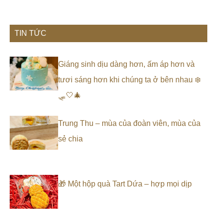
TIN TỨC
Giáng sinh dịu dàng hơn, ấm áp hơn và
tươi sáng hơn khi chúng ta ở bên nhau ❄️
🛷🤍🎄
Trung Thu – mùa của đoàn viên, mùa của
sẻ chia
🎁 Một hộp quà Tart Dứa – hợp mọi dịp