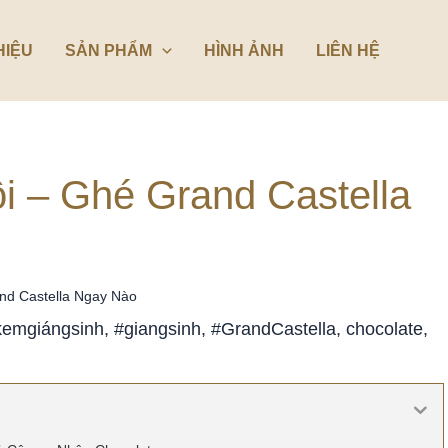
HIỆU
SẢN PHẨM
HÌNH ẢNH
LIÊN HỆ
i – Ghé Grand Castella
nd Castella Ngay Nào
emgiángsinh
,
#giangsinh
,
#GrandCastella
,
chocolate
,