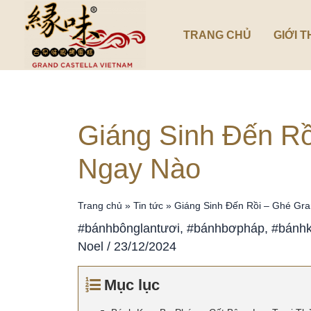
Nhảy
tới
TRANG CHỦ
GIỚI T
nội
dung
Giáng Sinh Đến Rồ
Ngay Nào
Trang chủ
»
Tin tức
»
Giáng Sinh Đến Rồi – Ghé Gra
#bánhbônglantươi
,
#bánhbơpháp
,
#bánhk
Noel
/
23/12/2024
Mục lục