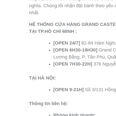
nghĩa. Chúng tôi nhận đặt bánh theo yêu
nhất.
HỆ THỐNG CỬA HÀNG GRAND CASTE
TẠI TP.HỒ CHÍ MINH :
[OPEN 24/7]
82-84 Hàm Nghi,
[OPEN 6H30-19H30]
Grand Ca
Lương Bằng, P. Tân Phú, Quậ
[OPEN 7H30-22H]
376 Nguyễn
TẠI HÀ NỘI:
[OPEN 9-21H]
Số 3/131 Hồng 
Thông tin liên hệ:
Phòng kinh doanh: