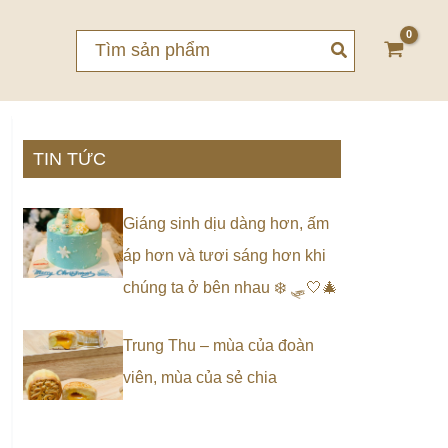
Search
for:
TIN TỨC
Giáng sinh dịu dàng hơn, ấm
áp hơn và tươi sáng hơn khi
chúng ta ở bên nhau ❄️ 🛷🤍🎄
Trung Thu – mùa của đoàn
viên, mùa của sẻ chia