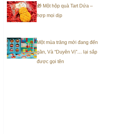
🎁 Một hộp quà Tart Dứa –
hợp mọi dịp
Một mùa trăng mới đang đến
gần, Và “Duyên Vị”… lại sắp
được gọi tên