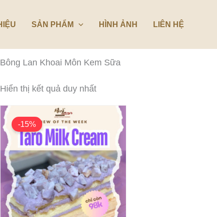
HIỆU
SẢN PHẨM
HÌNH ẢNH
LIÊN HỆ
Bông Lan Khoai Môn Kem Sữa
Hiển thị kết quả duy nhất
Giá
Giá
gốc
hiện
-15%
là:
tại
115,000₫.
là:
98,000₫.