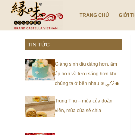
Nhảy
tới
TRANG CHỦ
GIỚI T
nội
dung
TIN TỨC
Giáng sinh dịu dàng hơn, ấm
áp hơn và tươi sáng hơn khi
chúng ta ở bên nhau ❄️ 🛷🤍🎄
Trung Thu – mùa của đoàn
viên, mùa của sẻ chia