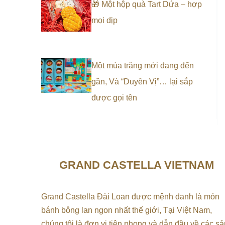
🎁 Một hộp quà Tart Dứa – hợp
mọi dịp
Một mùa trăng mới đang đến
gần, Và “Duyên Vị”… lại sắp
được gọi tên
GRAND CASTELLA VIETNAM
Grand Castella Đài Loan được mệnh danh là món
bánh bông lan ngon nhất thế giới, Tại
Việt Nam,
chúng tôi là đơn vị tiên phong và dẫn đầu về các sả