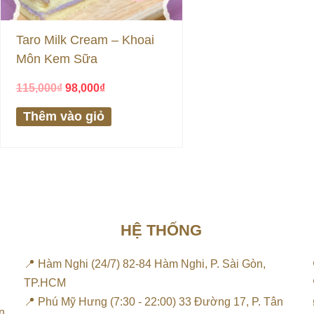
Taro Milk Cream – Khoai
Môn Kem Sữa
115,000
₫
98,000
₫
Thêm vào giỏ
HỆ THỐNG
📍 Hàm Nghi (24/7) 82-84 Hàm Nghi, P. Sài Gòn,
TP.HCM
📍 Phú Mỹ Hưng (7:30 - 22:00) 33 Đường 17, P. Tân
n