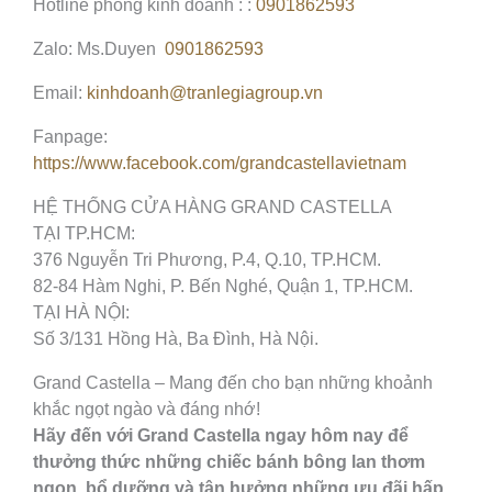
Hotline phòng kinh doanh : :
0901862593
Zalo: Ms.Duyen
0901862593
Email:
kinhdoanh@tranlegiagroup.vn
Fanpage:
https://www.facebook.com/grandcastellavietnam
HỆ THỐNG CỬA HÀNG GRAND CASTELLA
TẠI TP.HCM:
376 Nguyễn Tri Phương, P.4, Q.10, TP.HCM.
82-84 Hàm Nghi, P. Bến Nghé, Quận 1, TP.HCM.
TẠI HÀ NỘI:
Số 3/131 Hồng Hà, Ba Đình, Hà Nội.
Grand Castella – Mang đến cho bạn những khoảnh
khắc ngọt ngào và đáng nhớ!
Hãy đến với Grand Castella ngay hôm nay để
thưởng thức những chiếc bánh bông lan thơm
ngon, bổ dưỡng và tận hưởng những ưu đãi hấp