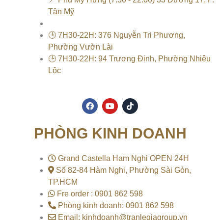
Tân Mỹ
🕒 7H30-22H: 376 Nguyễn Tri Phương,
Phường Vườn Lài
🕒 7H30-22H: 94 Trương Định, Phường Nhiêu
Lộc
F
Y
T
a
o
i
c
u
k
e
t
t
PHÒNG KINH DOANH
b
u
o
o
b
k
o
e
k
Grand Castella Ham Nghi OPEN 24H
Số 82-84 Hàm Nghi, Phường Sài Gòn,
TP.HCM
Fre order : 0901 862 598
Phòng kinh doanh: 0901 862 598
Email: kinhdoanh@tranlegiagroup.vn