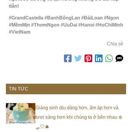
dẫn!
#GrandCastella #BanhBôngLan #ĐàiLoan #Ngon
#MềmMịn #ThơmNgon #UuDai #Hanoi #HoChiMinh
#VietNam
Chia sẻ
TIN TỨC
Giáng sinh dịu dàng hơn, ấm áp hơn và
tươi sáng hơn khi chúng ta ở bên nhau ❄️
🛷🤍🎄