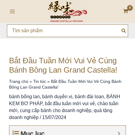
Nhảy
Main
tới
Menu
nội
dung
Search
for:
Bắt Đầu Tuần Mới Vui Vẻ Cùng
Bánh Bông Lan Grand Castella!
Trang chủ
»
Tin tức
»
Bắt Đầu Tuần Mới Vui Vẻ Cùng Bánh
Bông Lan Grand Castella!
bánh bông lan
,
bánh duyên vị
,
bánh đài loan
,
BÁNH
KEM BƠ PHÁP
,
bắt đầu tuần mới vui vẻ
,
chào tuần
mới
,
cung cấp bánh cho doanh nghiệp
,
quà tặng
doanh nghiệp
/
15/07/2024
Mục lục