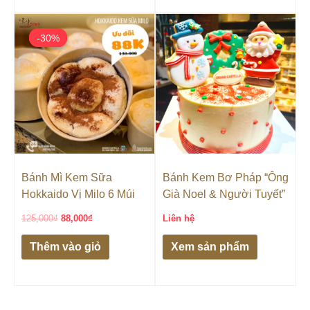
Giá
Giá
gốc
hiện
-30%
-30%
là:
tại
125,000₫.
là:
88,000₫.
Bánh Mì Kem Sữa
Bánh Kem Bơ Pháp “Ông
Hokkaido Vị Milo 6 Múi
Già Noel & Người Tuyết”
125,000
₫
88,000
₫
Liên hệ
Thêm vào giỏ
Xem sản phẩm