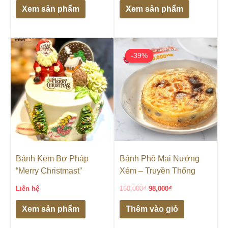
Xem sản phẩm
Xem sản phẩm
Giá
Giá
gốc
hiện
-39%
-39%
là:
tại
160,000₫.
là:
98,000₫.
Bánh Kem Bơ Pháp
Bánh Phô Mai Nướng
“Merry Christmast”
Xém – Truyền Thống
Liên hệ
160,000
₫
98,000
₫
Xem sản phẩm
Thêm vào giỏ