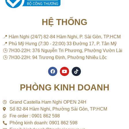
HỆ THỐNG
📍 Hàm Nghi (24/7) 82-84 Hàm Nghi, P. Sài Gòn, TP.HCM
📍 Phú Mỹ Hưng (7:30 - 22:00) 33 Đường 17, P. Tân Mỹ
🕒 7H30-22H: 376 Nguyễn Tri Phương, Phường Vườn Lài
🕒 7H30-22H: 94 Trương Định, Phường Nhiêu Lộc
F
Y
T
a
o
i
c
u
k
e
t
t
PHÒNG KINH DOANH
b
u
o
o
b
k
o
e
k
Grand Castella Ham Nghi OPEN 24H
Số 82-84 Hàm Nghi, Phường Sài Gòn, TP.HCM
Fre order : 0901 862 598
Phòng kinh doanh: 0901 862 598