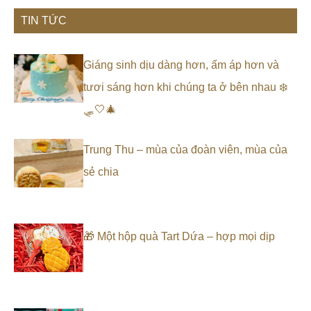
TIN TỨC
Giáng sinh dịu dàng hơn, ấm áp hơn và
tươi sáng hơn khi chúng ta ở bên nhau ❄️
🛷🤍🎄
Trung Thu – mùa của đoàn viên, mùa của
sẻ chia
🎁 Một hộp quà Tart Dứa – hợp mọi dịp