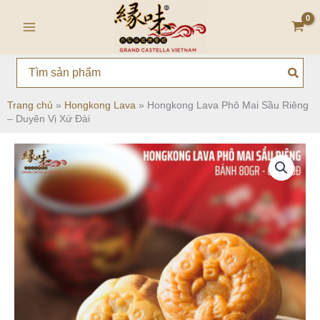
Nhảy
Main
tới
Menu
nội
dung
Search
for:
Trang chủ
»
Hongkong Lava
»
Hongkong Lava Phô Mai Sầu Riêng
– Duyên Vị Xứ Đài