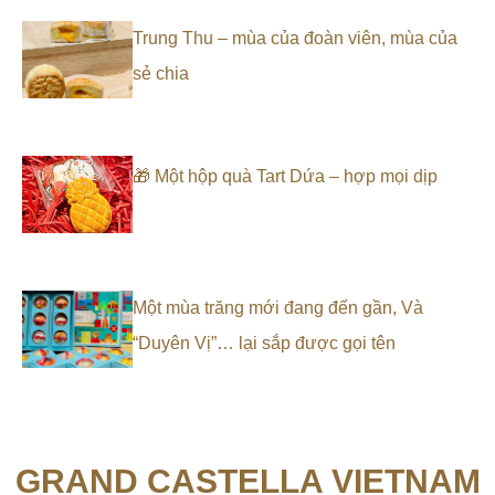
Trung Thu – mùa của đoàn viên, mùa của
sẻ chia
🎁 Một hộp quà Tart Dứa – hợp mọi dịp
Một mùa trăng mới đang đến gần, Và
“Duyên Vị”… lại sắp được gọi tên
GRAND CASTELLA VIETNAM