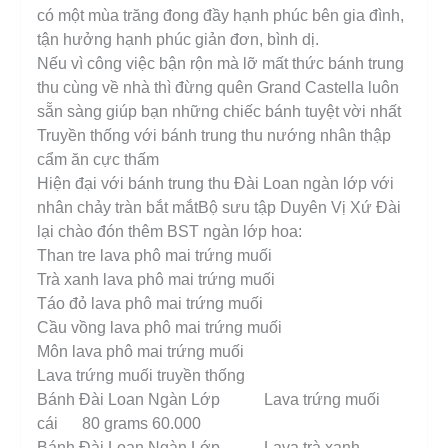
có một mùa trăng đong đầy hạnh phúc bên gia đình,
tận hưởng hạnh phúc giản đơn, bình dị.
Nếu vì công việc bận rộn mà lỡ mất thức bánh trung
thu cùng về nhà thì đừng quên Grand Castella luôn
sẵn sàng giúp bạn những chiếc bánh tuyệt vời nhất
Truyền thống với bánh trung thu nướng nhân thập
cẩm ăn cực thấm
Hiện đại với bánh trung thu Đài Loan ngàn lớp với
nhân chảy tràn bắt mắtBộ sưu tập Duyên Vị Xứ Đài
lại chào đón thêm BST ngàn lớp hoa:
Than tre lava phô mai trứng muối
Trà xanh lava phô mai trứng muối
Táo đỏ lava phô mai trứng muối
Cầu vồng lava phô mai trứng muối
Môn lava phô mai trứng muối
Lava trứng muối truyền thống
Bánh Đài Loan Ngàn Lớp Lava trứng muối
cái 80 grams 60.000
Bánh Đài Loan Ngàn Lớp Lava trà xanh