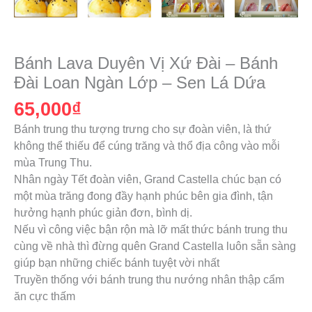
Bánh
Lava
Bánh Lava Duyên Vị Xứ Đài – Bánh
Duyên
Đài Loan Ngàn Lớp – Sen Lá Dứa
Vị
65,000
₫
Xứ
Đài
Bánh trung thu tượng trưng cho sự đoàn viên, là thứ
-
không thể thiếu để cúng trăng và thổ địa công vào mỗi
Bánh
mùa Trung Thu.
Đài
Nhân ngày Tết đoàn viên, Grand Castella chúc bạn có
Loan
một mùa trăng đong đầy hạnh phúc bên gia đình, tận
Ngàn
hưởng hạnh phúc giản đơn, bình dị.
Lớp
Nếu vì công việc bận rộn mà lỡ mất thức bánh trung thu
-
cùng về nhà thì đừng quên Grand Castella luôn sẵn sàng
Sen
giúp bạn những chiếc bánh tuyệt vời nhất
Lá
Truyền thống với bánh trung thu nướng nhân thập cẩm
Dứa
ăn cực thấm
số