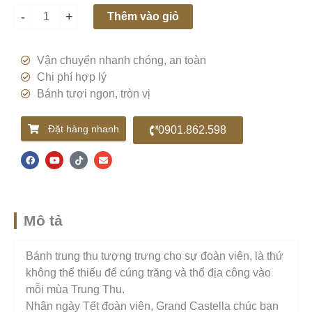
lượng
-
+
Thêm vào giỏ
Vận chuyển nhanh chóng, an toàn
Chi phí hợp lý
Bánh tươi ngon, tròn vị
Đặt hàng nhanh
0901.862.598
F
Y
T
E
a
o
i
n
c
u
k
v
e
t
t
e
b
u
o
l
o
b
k
o
o
e
p
k
e
Mô tả
Bánh trung thu tượng trưng cho sự đoàn viên, là thứ
không thể thiếu để cúng trăng và thổ địa công vào
mỗi mùa Trung Thu.
Nhân ngày Tết đoàn viên, Grand Castella chúc bạn