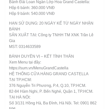
Bánh Đài Loan Ngàn Lớp Hoa Grand Castella:
Hộp 6 bánh: 360.000 VNĐ
Hộp 9 bánh: 540.000 VNĐ
HẠN SỬ DỤNG: 20 NGÀY KỂ TỪ NGÀY NHẬN
BÁNH
SẢN XUẤT TẠI: Công ty TNHH TM XNK Trần Lê
Gia
MST: 0314633589
BÁNH DUYÊN VỊ – KẾT TÌNH THÂN
Xem Menu tại đây:
https://sum.vn/MenuGrandCastella
HỆ THỐNG CỬA HÀNG GRAND CASTELLA
TẠI TP.HCM:
376 Nguyễn Tri Phương, P.4, Q.10, TP.HCM.
82-84 Hàm Nghi, P. Bến Nghé, Quận 1, TP.HCM.
TẠI HÀ NỘI:
Số 3/131 Hồng Hà, Ba Đình, Hà Nội. Tel: 0901 862
596