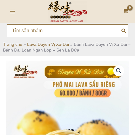
Nhảy
Main
tới
Menu
nội
dung
Search
for:
Trang chủ
»
Lava Duyên Vị Xứ Đài
»
Bánh Lava Duyên Vị Xứ Đài –
Bánh Đài Loan Ngàn Lớp – Sen Lá Dứa