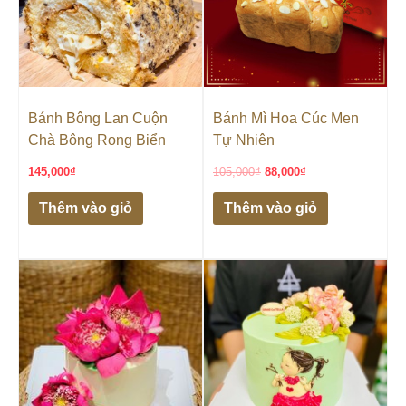
Bánh Bông Lan Cuộn
Bánh Mì Hoa Cúc Men
Chà Bông Rong Biển
Tự Nhiên
145,000
₫
105,000
₫
88,000
₫
Thêm vào giỏ
Thêm vào giỏ