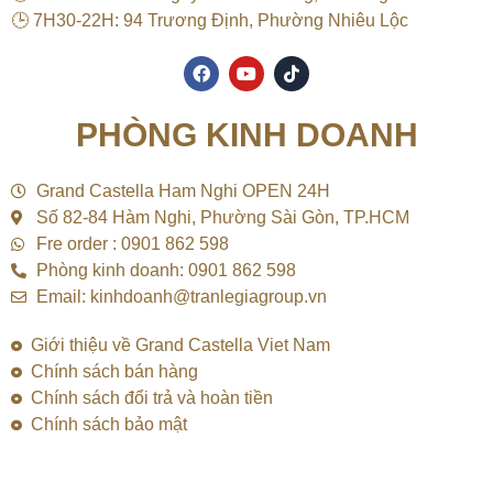
🕒 7H30-22H: 94 Trương Định, Phường Nhiêu Lộc
F
Y
T
a
o
i
c
u
k
e
t
t
PHÒNG KINH DOANH
b
u
o
o
b
k
o
e
k
Grand Castella Ham Nghi OPEN 24H
Số 82-84 Hàm Nghi, Phường Sài Gòn, TP.HCM
Fre order : 0901 862 598
Phòng kinh doanh: 0901 862 598
Email: kinhdoanh@tranlegiagroup.vn
Giới thiệu về Grand Castella Viet Nam
Chính sách bán hàng
Chính sách đổi trả và hoàn tiền
Chính sách bảo mật