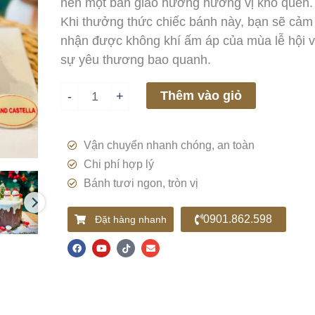
nên một bản giao hưởng hương vị khó quên.
Khi thưởng thức chiếc bánh này, bạn sẽ cảm
nhận được không khí ấm áp của mùa lễ hội 
sự yêu thương bao quanh.
Thêm vào giỏ
-
+
Vận chuyển nhanh chóng, an toàn
Chi phí hợp lý
Bánh tươi ngon, tròn vị
0901.862.598
Đặt hàng nhanh
F
Y
T
E
a
o
i
n
c
u
k
v
e
t
t
e
b
u
o
l
o
b
k
o
o
e
p
k
e