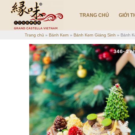
Nhảy
tới
TRANG CHỦ
GIỚI T
nội
dung
Trang chủ
»
Bánh Kem
»
Bánh Kem Giáng Sinh
»
Bánh K