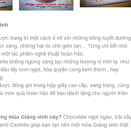
bánh
ợc trang trí một cách tỉ mỉ với những bông tuyết đường
ươi sáng, những hạt óc chó giòn tan… Từng chi tiết nhỏ
 một tác phẩm nghệ thuật hoàn hảo.
lla không ngừng sáng tạo những hương vị mới lạ, như
 dâu tây tươi ngọt, hòa quyện cùng kem thơm , hay
g.
ược đóng gói trong hộp giấy cao cấp, sang trọng, cùng
 là món quà hoàn hảo để bạn dành tặng cho người thân
ong mùa Giáng sinh này?
Chocolate ngọt ngào, trái câ
and Castella giúp bạn tạo nên một mùa Giáng sinh thật