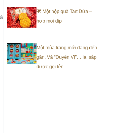
🎁 Một hộp quà Tart Dứa –
và
hợp mọi dịp
Một mùa trăng mới đang đến
gần, Và “Duyên Vị”… lại sắp
được gọi tên