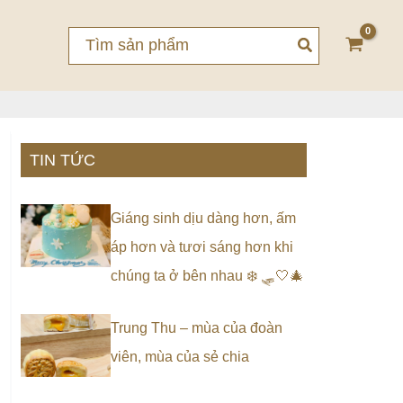
Search
for:
TIN TỨC
Giáng sinh dịu dàng hơn, ấm
áp hơn và tươi sáng hơn khi
chúng ta ở bên nhau ❄️ 🛷🤍🎄
Trung Thu – mùa của đoàn
viên, mùa của sẻ chia