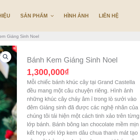
HIỆU
SẢN PHẨM
HÌNH ẢNH
LIÊN HỆ
em Giáng Sinh Noel
Bánh
Kem
Bánh Kem Giáng Sinh Noel
Giáng
1,300,000
₫
Sinh
Mỗi chiếc bánh khúc cây tại Grand Castella
Noel
đều mang một câu chuyện riêng. Hình ảnh
số
những khúc cây cháy âm ỉ trong lò sưởi vào
lượng
đêm Giáng sinh đã được các nghệ nhân của
chúng tôi tái hiện một cách tinh xảo trên từng
lớp bánh. Bánh bông lan chocolate mềm mịn
kết hợp với lớp kem dâu chua thanh mát tạo