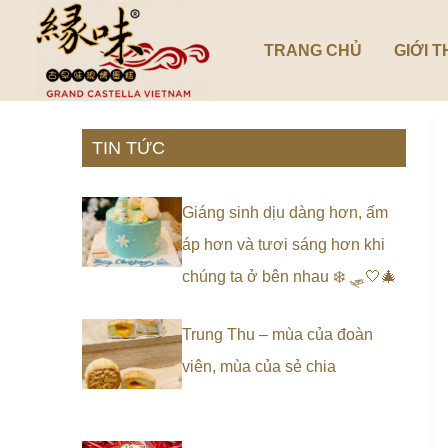
Nhảy
tới
TRANG CHỦ
GIỚI T
nội
dung
TIN TỨC
Giáng sinh dịu dàng hơn, ấm
áp hơn và tươi sáng hơn khi
chúng ta ở bên nhau ❄️ 🛷🤍🎄
Trung Thu – mùa của đoàn
viên, mùa của sẻ chia