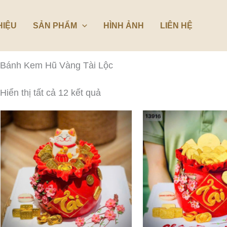
Đã
sắp
xếp
HIỆU
SẢN PHẨM
HÌNH ẢNH
LIÊN HỆ
theo
mới
nhất
Bánh Kem Hũ Vàng Tài Lộc
Hiển thị tất cả 12 kết quả