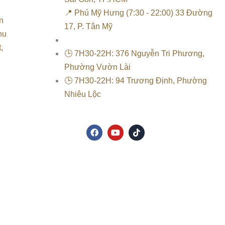
📍 Phú Mỹ Hưng (7:30 - 22:00) 33 Đường
n
17, P. Tân Mỹ
hu
,
🕒 7H30-22H: 376 Nguyễn Tri Phương,
Phường Vườn Lài
🕒 7H30-22H: 94 Trương Định, Phường
Nhiêu Lộc
F
Y
T
a
o
i
c
u
k
e
t
t
b
u
o
o
b
k
o
e
k