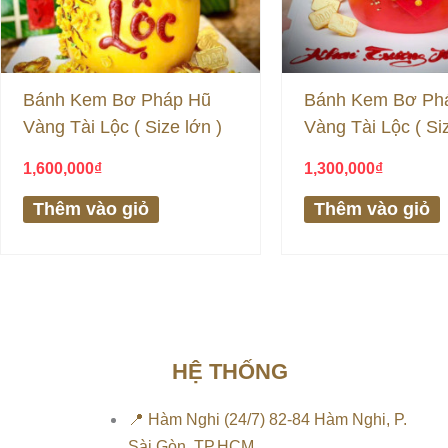
Bánh Kem Bơ Pháp Hũ
Bánh Kem Bơ Ph
Vàng Tài Lộc ( Size lớn )
Vàng Tài Lộc ( Siz
1,600,000
₫
1,300,000
₫
Thêm vào giỏ
Thêm vào giỏ
HỆ THỐNG
📍 Hàm Nghi (24/7) 82-84 Hàm Nghi, P.
Sài Gòn, TP.HCM