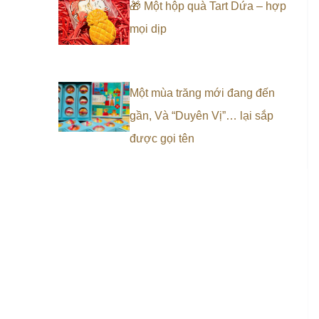
🎁 Một hộp quà Tart Dứa – hợp
mọi dịp
Một mùa trăng mới đang đến
gần, Và “Duyên Vị”… lại sắp
được gọi tên