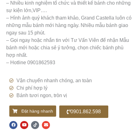
– Nhiều kinh nghiệm tổ chức và thiết kế bánh cho những
sự kiện lớn,VIP….
– Hình ảnh quý khách tham khảo, Grand Castella luôn có
những mẫu bánh mới hàng ngày. Nhiều mẫu bánh giao
ngay sau 15 phút.
– Gọi ngay hoặc nhắn tin với Tư Vấn Viên để nhận Mẫu
bánh mới hoặc chia sẻ ý tưởng, chọn chiếc bánh phù
hợp nhất.
– Hotline 0901862593
Vận chuyển nhanh chóng, an toàn
Chi phí hợp lý
Bánh tươi ngon, tròn vị
Đặt hàng nhanh
0901.862.598
F
Y
T
E
a
o
i
n
c
u
k
v
e
t
t
e
b
u
o
l