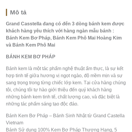
o
b
k
o
o
e
p
k
e
Mô tả
Grand Casstella đang có đến 3 dòng bánh kem được
khách hàng yêu thích với hàng ngàn mẫu bánh :
Bánh Kem Bơ Pháp, Bánh Kem Phô Mai Hoàng Kim
và Bánh Kem Phô Mai
BÁNH KEM BƠ PHÁP
Bánh kem là một tác phẩm nghệ thuật ẩm thực, là sự kết
hợp tinh tế giữa hương vị ngọt ngào, độ mềm mịn và sự
sang trọng trong từng chiếc lớp kem. Tại cửa hàng chúng
tôi, chúng tôi tự hào giới thiệu đến quý khách hàng
những bánh kem tinh tế, chất lượng cao, và đặc biệt là
những tác phẩm sáng tạo độc đáo.
Bánh Kem Bơ Pháp – Bánh Sinh Nhật từ Grand Castella
Vietnam
Bánh Sử dụng 100% Kem Bơ Pháp Thượng Hạng, 5