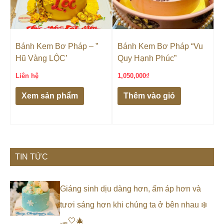
Bánh Kem Bơ Pháp – ”
Bánh Kem Bơ Pháp “Vu
Hũ Vàng LỘC’
Quy Hạnh Phúc”
Liên hệ
1,050,000
₫
Xem sản phẩm
Thêm vào giỏ
TIN TỨC
Giáng sinh dịu dàng hơn, ấm áp hơn và
tươi sáng hơn khi chúng ta ở bên nhau ❄️
🛷🤍🎄