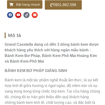
Đặt hàng nhanh
0901.862.598
F
Y
T
E
a
o
i
n
c
u
k
v
e
t
t
e
b
u
o
l
o
b
k
o
o
e
p
k
e
Mô tả
Grand Casstella đang có đến 3 dòng bánh kem được
khách hàng yêu thích với hàng ngàn mẫu bánh :
Bánh Kem Bơ Pháp, Bánh Kem Phô Mai Hoàng Kim
và Bánh Kem Phô Mai
BÁNH KEM BƠ PHÁP GIÁNG SINH
Bánh kem là một tác phẩm nghệ thuật ẩm thực, là sự kết
hợp tinh tế giữa hương vị ngọt ngào, độ mềm mịn và sự
sang trọng trong từng chiếc lớp kem. Tại cửa hàng chúng
tôi, chúng tôi tự hào giới thiệu đến quý khách hàng
những bánh kem tinh tế, chất lượng cao, và đặc biệt là