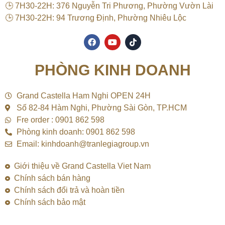
🕒 7H30-22H: 376 Nguyễn Tri Phương, Phường Vườn Lài
🕒 7H30-22H: 94 Trương Định, Phường Nhiêu Lộc
F
Y
T
a
o
i
c
u
k
e
t
t
PHÒNG KINH DOANH
b
u
o
o
b
k
o
e
k
Grand Castella Ham Nghi OPEN 24H
Số 82-84 Hàm Nghi, Phường Sài Gòn, TP.HCM
Fre order : 0901 862 598
Phòng kinh doanh: 0901 862 598
Email: kinhdoanh@tranlegiagroup.vn
Giới thiệu về Grand Castella Viet Nam
Chính sách bán hàng
Chính sách đổi trả và hoàn tiền
Chính sách bảo mật