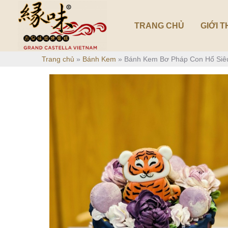
Nhảy
tới
TRANG CHỦ
GIỚI T
nội
dung
Trang chủ
»
Bánh Kem
»
Bánh Kem Bơ Pháp Con Hổ Siê