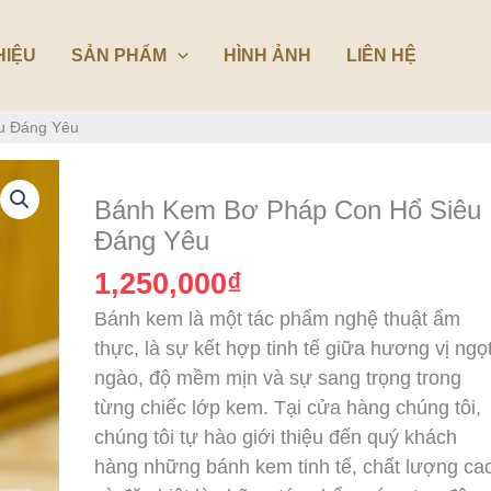
HIỆU
SẢN PHẨM
HÌNH ẢNH
LIÊN HỆ
u Đáng Yêu
Bánh
Kem
Bánh Kem Bơ Pháp Con Hổ Siêu
Bơ
Đáng Yêu
Pháp
1,250,000
₫
Con
Bánh kem là một tác phẩm nghệ thuật ẩm
Hổ
thực, là sự kết hợp tinh tế giữa hương vị ngọ
Siêu
ngào, độ mềm mịn và sự sang trọng trong
Đáng
từng chiếc lớp kem. Tại cửa hàng chúng tôi,
Yêu
chúng tôi tự hào giới thiệu đến quý khách
số
hàng những bánh kem tinh tế, chất lượng ca
lượng