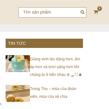
Search
for:
TIN TỨC
Giáng sinh dịu dàng hơn, ấm
áp hơn và tươi sáng hơn khi
chúng ta ở bên nhau ❄️ 🛷🤍🎄
t
Trung Thu – mùa của đoàn
viên, mùa của sẻ chia
o,