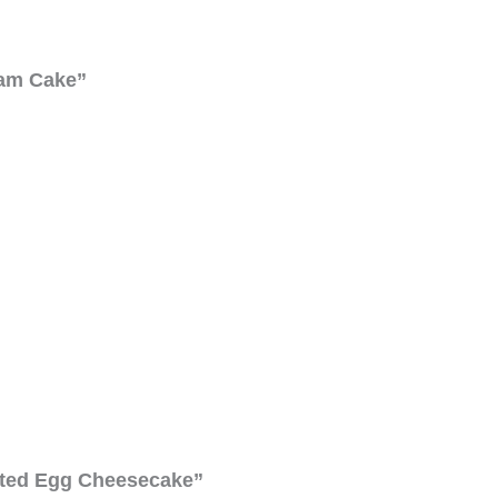
eam Cake”
lted Egg Cheesecake”