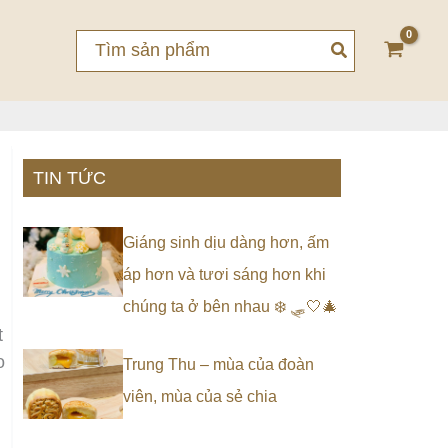
Search
for:
TIN TỨC
Giáng sinh dịu dàng hơn, ấm
áp hơn và tươi sáng hơn khi
chúng ta ở bên nhau ❄️ 🛷🤍🎄
t
o
Trung Thu – mùa của đoàn
viên, mùa của sẻ chia