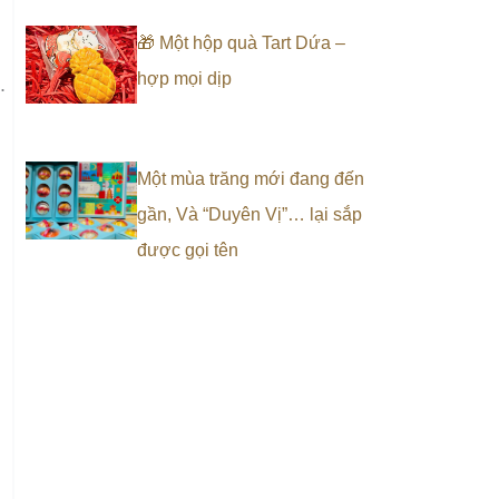
🎁 Một hộp quà Tart Dứa –
hợp mọi dịp
.
Một mùa trăng mới đang đến
gần, Và “Duyên Vị”… lại sắp
được gọi tên