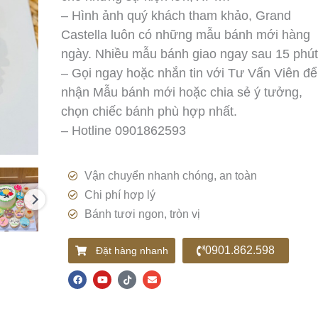
– Hình ảnh quý khách tham khảo, Grand
Castella luôn có những mẫu bánh mới hàng
ngày. Nhiều mẫu bánh giao ngay sau 15 phút
– Gọi ngay hoặc nhắn tin với Tư Vấn Viên để
nhận Mẫu bánh mới hoặc chia sẻ ý tưởng,
chọn chiếc bánh phù hợp nhất.
– Hotline 0901862593
Vận chuyển nhanh chóng, an toàn
Chi phí hợp lý
Bánh tươi ngon, tròn vị
0901.862.598
Đặt hàng nhanh
F
Y
T
E
a
o
i
n
c
u
k
v
e
t
t
e
b
u
o
l
o
b
k
o