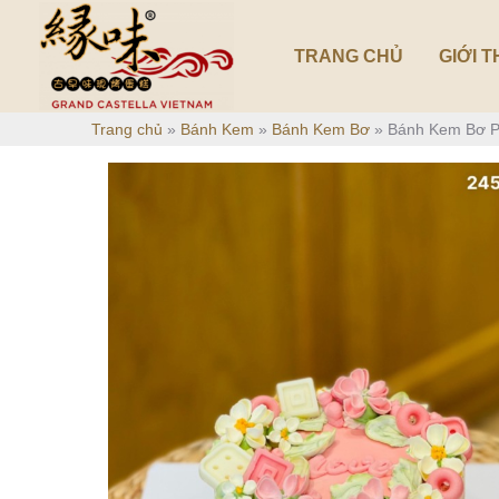
Nhảy
tới
TRANG CHỦ
GIỚI T
nội
dung
Trang chủ
»
Bánh Kem
»
Bánh Kem Bơ
»
Bánh Kem Bơ 