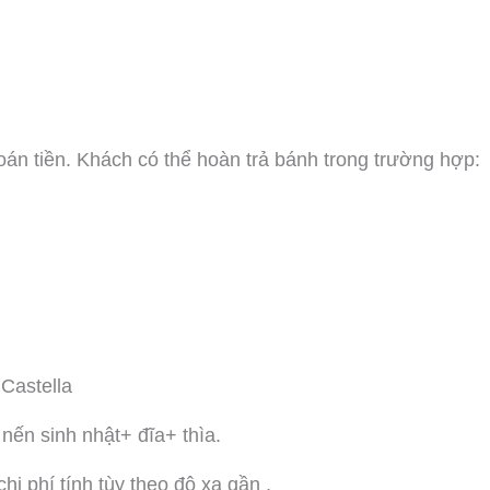
oán tiền. Khách có thể hoàn trả bánh trong trường hợp:
Castella
nến sinh nhật+ đĩa+ thìa.
i phí tính tùy theo độ xa gần .