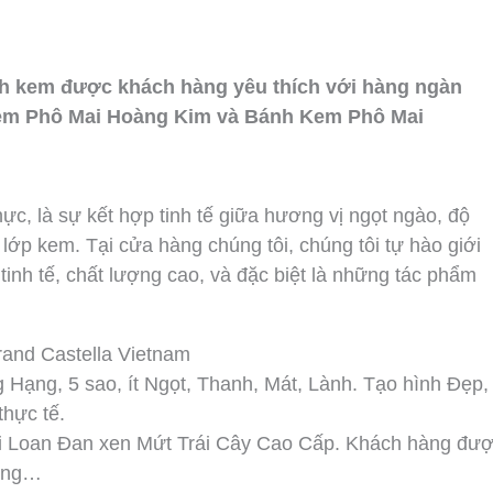
o
e
p
k
e
nh kem được khách hàng yêu thích với hàng ngàn
em Phô Mai Hoàng Kim và Bánh Kem Phô Mai
c, là sự kết hợp tinh tế giữa hương vị ngọt ngào, độ
lớp kem. Tại cửa hàng chúng tôi, chúng tôi tự hào giới
nh tế, chất lượng cao, và đặc biệt là những tác phẩm
and Castella Vietnam
ng, 5 sao, ít Ngọt, Thanh, Mát, Lành. Tạo hình Đẹp,
thực tế.
 Loan Đan xen Mứt Trái Cây Cao Cấp. Khách hàng đư
iêng…