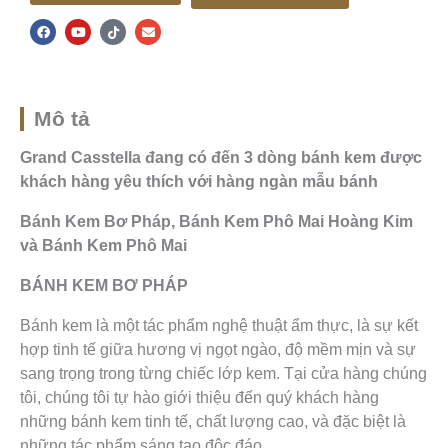
F
Y
T
E
a
o
i
n
c
u
k
v
e
t
t
e
b
u
o
l
o
b
k
o
o
e
p
k
e
Mô tả
Grand Casstella đang có đến 3 dòng bánh kem được
khách hàng yêu thích với hàng ngàn mẫu bánh
Bánh Kem Bơ Pháp, Bánh Kem Phô Mai Hoàng Kim
và Bánh Kem Phô Mai
BÁNH KEM BƠ PHÁP
Bánh kem là một tác phẩm nghệ thuật ẩm thực, là sự kết
hợp tinh tế giữa hương vị ngọt ngào, độ mềm mịn và sự
sang trọng trong từng chiếc lớp kem. Tại cửa hàng chúng
tôi, chúng tôi tự hào giới thiệu đến quý khách hàng
những bánh kem tinh tế, chất lượng cao, và đặc biệt là
những tác phẩm sáng tạo độc đáo.