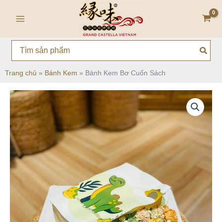
Nhảy
Main
tới
Menu
nội
dung
Search
for:
Trang chủ
»
Bánh Kem
»
Bánh Kem Bơ Cuốn Sách