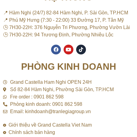
📍 Hàm Nghi (24/7) 82-84 Hàm Nghi, P. Sài Gòn, TP.HCM
📍 Phú Mỹ Hưng (7:30 - 22:00) 33 Đường 17, P. Tân Mỹ
🕒 7H30-22H: 376 Nguyễn Tri Phương, Phường Vườn Lài
🕒 7H30-22H: 94 Trương Định, Phường Nhiêu Lộc
F
Y
T
a
o
i
c
u
k
e
t
t
PHÒNG KINH DOANH
b
u
o
o
b
k
o
e
k
Grand Castella Ham Nghi OPEN 24H
Số 82-84 Hàm Nghi, Phường Sài Gòn, TP.HCM
Fre order : 0901 862 598
Phòng kinh doanh: 0901 862 598
Email: kinhdoanh@tranlegiagroup.vn
Giới thiệu về Grand Castella Viet Nam
Chính sách bán hàng