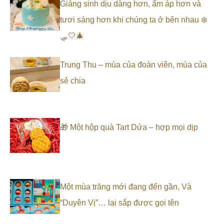
Giáng sinh dịu dàng hơn, ấm áp hơn và
tươi sáng hơn khi chúng ta ở bên nhau ❄️
🛷🤍🎄
Trung Thu – mùa của đoàn viên, mùa của
sẻ chia
🎁 Một hộp quà Tart Dứa – hợp mọi dịp
Một mùa trăng mới đang đến gần, Và
“Duyên Vị”… lại sắp được gọi tên