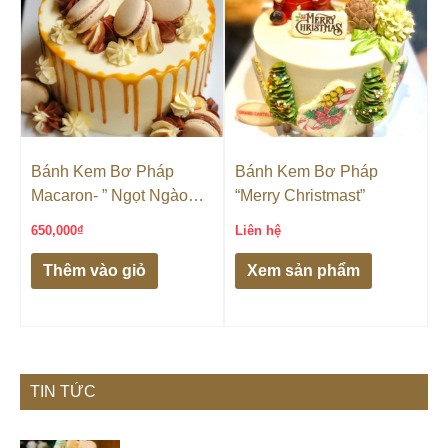
Bánh Kem Bơ Pháp
Bánh Kem Bơ Pháp
Macaron- ” Ngọt Ngào
“Merry Christmast”
Parisian”
650,000
₫
Liên hệ
Thêm vào giỏ
Xem sản phẩm
TIN TỨC