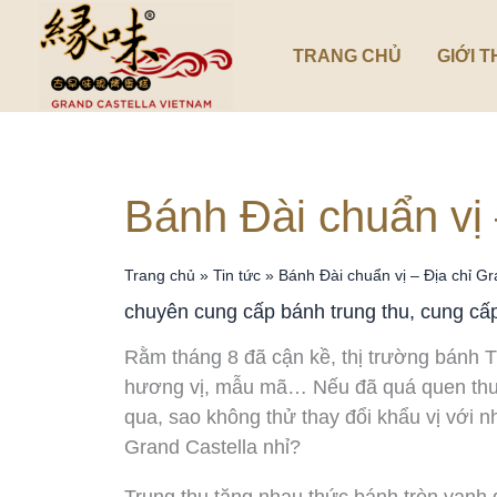
Nhảy
tới
TRANG CHỦ
GIỚI T
nội
dung
Bánh Đài chuẩn vị 
Trang chủ
»
Tin tức
»
Bánh Đài chuẩn vị – Địa chỉ Gr
chuyên cung cấp bánh trung thu
,
cung cấp
Rằm tháng 8 đã cận kề, thị trường bánh Tr
hương vị, mẫu mã… Nếu đã quá quen thu
qua, sao không thử thay đổi khẩu vị với 
Grand Castella nhỉ?