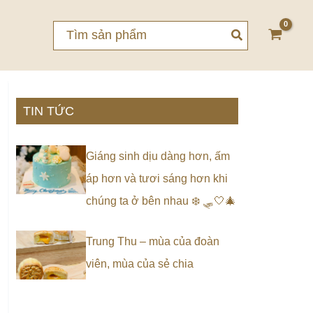
Search
for:
TIN TỨC
Giáng sinh dịu dàng hơn, ấm
áp hơn và tươi sáng hơn khi
chúng ta ở bên nhau ❄️ 🛷🤍🎄
Trung Thu – mùa của đoàn
viên, mùa của sẻ chia