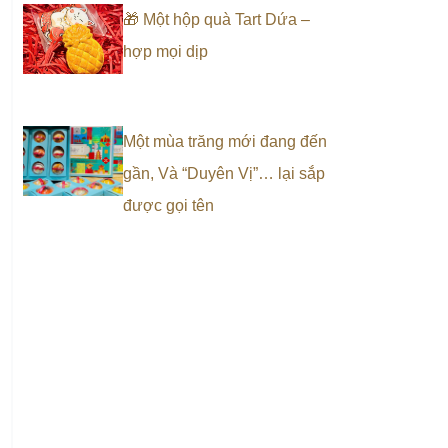
🎁 Một hộp quà Tart Dứa –
hợp mọi dịp
Một mùa trăng mới đang đến
gần, Và “Duyên Vị”… lại sắp
được gọi tên