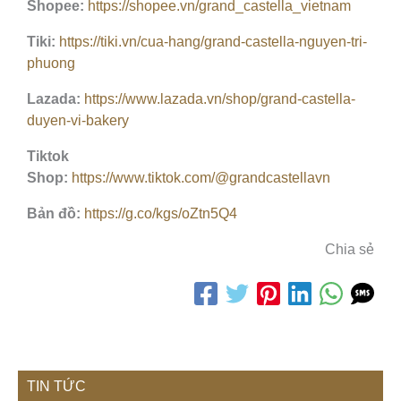
Shopee:
https://shopee.vn/grand_castella_vietnam
Tiki:
https://tiki.vn/cua-hang/grand-castella-nguyen-tri-
phuong
Lazada:
https://www.lazada.vn/shop/grand-castella-
duyen-vi-bakery
Tiktok
Shop:
https://www.tiktok.com/@grandcastellavn
Bản đồ:
https://g.co/kgs/oZtn5Q4
Chia sẻ
TIN TỨC