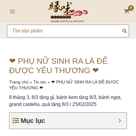
Nhảy
Main
tới
Menu
nội
dung
Search
for:
❤ PHỤ NỮ SINH RA LÀ ĐỂ
ĐƯỢC YÊU THƯƠNG ❤
Trang chủ
»
Tin tức
»
❤ PHỤ NỮ SINH RA LÀ ĐỂ ĐƯỢC
YÊU THƯƠNG ❤
8 tháng 3
,
8/3 tặng gì
,
bánh kem tặng 8/3
,
bánh ngọt
,
grand castella
,
quà tặng 8/3
/
25/02/2025
Mục lục