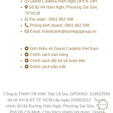
k
Grand Castella Ham Nghi OPEN 24H
Số 82-84 Hàm Nghi, Phường Sài Gòn,
TP.HCM
Fre order : 0901 862 598
Phòng kinh doanh: 0901 862 598
Email: kinhdoanh@tranlegiagroup.vn
Giới thiệu về Grand Castella Viet Nam
Chính sách bán hàng
Chính sách đổi trả và hoàn tiền
Chính sách bảo mật
Công ty TNHH TM XNK Trần Lê Gia. GPDKKD: 314633589
do sở KH & ĐT TP. HCM cấp ngày 22/08/2022 . Trụ sở
chính: 82-84 Đường Hàm Nghi, Phường Sài Gòn, Thành
Phố Hồ Chí Minh. Chịu trách nhiệm nội dung : Grand