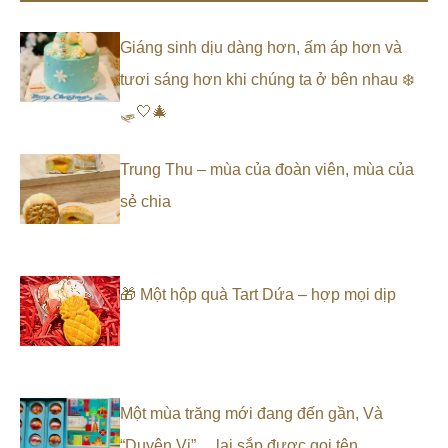
Giáng sinh dịu dàng hơn, ấm áp hơn và
tươi sáng hơn khi chúng ta ở bên nhau ❄️
🛷🤍🎄
Trung Thu – mùa của đoàn viên, mùa của
sẻ chia
🎁 Một hộp quà Tart Dứa – hợp mọi dịp
Một mùa trăng mới đang đến gần, Và
“Duyên Vị”… lại sắp được gọi tên