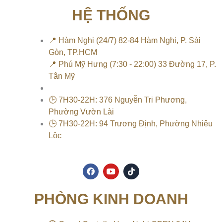
HỆ THỐNG
📍 Hàm Nghi (24/7) 82-84 Hàm Nghi, P. Sài
Gòn, TP.HCM
📍 Phú Mỹ Hưng (7:30 - 22:00) 33 Đường 17, P.
Tân Mỹ
🕒 7H30-22H: 376 Nguyễn Tri Phương,
Phường Vườn Lài
🕒 7H30-22H: 94 Trương Định, Phường Nhiêu
Lộc
F
Y
T
a
o
i
c
u
k
e
t
t
PHÒNG KINH DOANH
b
u
o
o
b
k
o
e